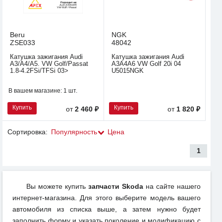
Beru
NGK
ZSE033
48042
Катушка зажигания Audi
Катушка зажигания Audi
A3/A4/A5. VW Golf/Passat
A3A4A6 VW Golf 20i 04
1.8-4.2FSi/TFSi 03>
U5015NGK
В вашем магазине:
1 шт.
Купить
Купить
от
2 460 ₽
от
1 820 ₽
Сортировка:
Популярность
Цена
1
Вы можете купить
запчасти Skoda
на сайте нашего
интернет-магазина. Для этого выберите модель вашего
автомобиля из списка выше, а затем нужно будет
заполнить форму и указать поколение и модификацию с