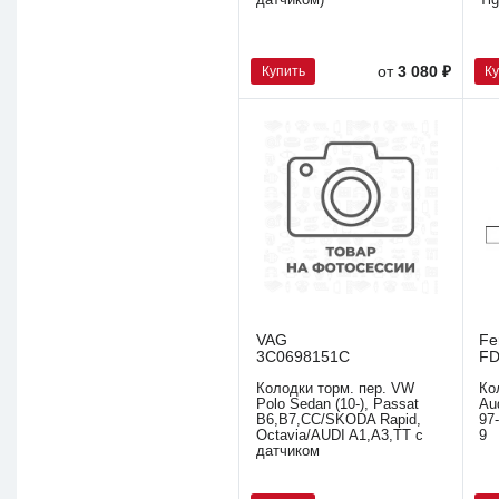
датчиком)
Ti
Купить
К
от
3 080 ₽
VAG
Fe
3C0698151C
FD
Колодки торм. пер. VW
Ко
Polo Sedan (10-), Passat
Au
B6,B7,CC/SKODA Rapid,
97
Octavia/AUDI A1,A3,TT с
9
датчиком