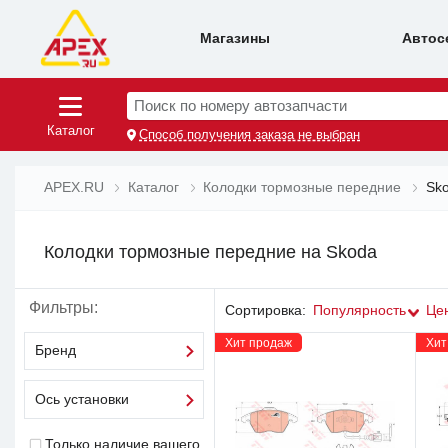
Магазины
Автос
Поиск по номеру автозапчасти
Каталог
Способ получения заказа не выбран
APEX.RU
Каталог
Колодки тормозные передние
Sk
Колодки тормозные передние на Skoda
Фильтры:
Сортировка:
Популярность
Це
Хит продаж
Хит
Бренд
Ось установки
Только наличие вашего