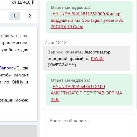
от
11 410 ₽
Ответ менеджера:
-
HYUNDAI/KIA 281133X000 Фильтр
1
2
воздушный Kia Sportage/Hyndai ix35
20CRDi 10 Ceed
 списка выше,
7 авг 18:13
 трансмиссии.
и удобные для
Запрос клиента:
Амортизатор
передний правый на
KIA K5
(XWEG34*****)
Запросы"
), где
чтобы ремонт
Ответ менеджера:
ом по ВИНу в
-
HYUNDAI/KIA 54651L2100
АМОРТИЗАТОР ПЕР ПРАВ OPTIMA
2.0Л
позиции можно
ВНИМАНИЕ!
Возможность отправлять сообщения
для незарегистрированных