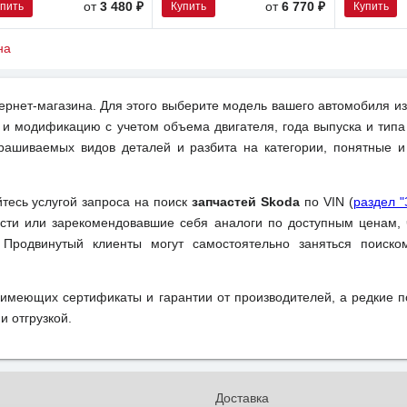
упить
Купить
Купить
от
3 480 ₽
от
6 770 ₽
на
ернет-магазина. Для этого выберите модель вашего автомобиля из
 и модификацию с учетом объема двигателя, года выпуска и типа
рашиваемых видов деталей и разбита на категории, понятные 
йтесь услугой запроса на поиск
запчастей Skoda
по VIN (
раздел "
ти или зарекомендовавшие себя аналоги по доступным ценам, 
 Продвинутый клиенты могут самостоятельно заняться поиск
 имеющих сертификаты и гарантии от производителей, а редкие 
и отгрузкой.
и
Доставка