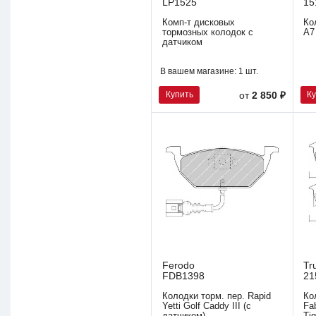
LP1525
15
Комп-т дисковых
Ко
тормозных колодок с
A7
датчиком
В вашем магазине:
1 шт.
Купить
К
от
2 850 ₽
Ferodo
Tr
FDB1398
21
Колодки торм. пер. Rapid
Ко
Yetti Golf Caddy III (с
Fa