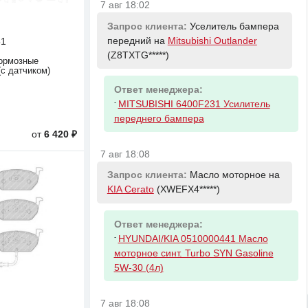
7 авг 18:02
Запрос клиента:
Уселитель бампера
передний на
Mitsubishi Outlander
51
(Z8TXTG*****)
ормозные
(с датчиком)
Ответ менеджера:
-
MITSUBISHI 6400F231 Усилитель
переднего бампера
от
6 420 ₽
7 авг 18:08
Запрос клиента:
Масло моторное на
KIA Cerato
(XWEFX4*****)
Ответ менеджера:
-
HYUNDAI/KIA 0510000441 Масло
моторное синт. Turbo SYN Gasoline
5W-30 (4л)
7 авг 18:08