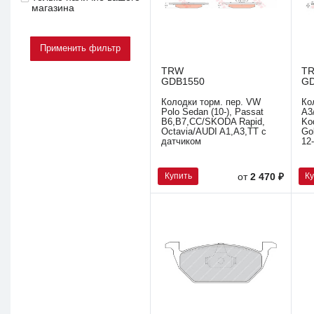
магазина
TRW
T
GDB1550
G
Колодки торм. пер. VW
Ко
Polo Sedan (10-), Passat
A3
B6,B7,CC/SKODA Rapid,
Ko
Octavia/AUDI A1,A3,TT с
Go
датчиком
12
Купить
К
от
2 470 ₽