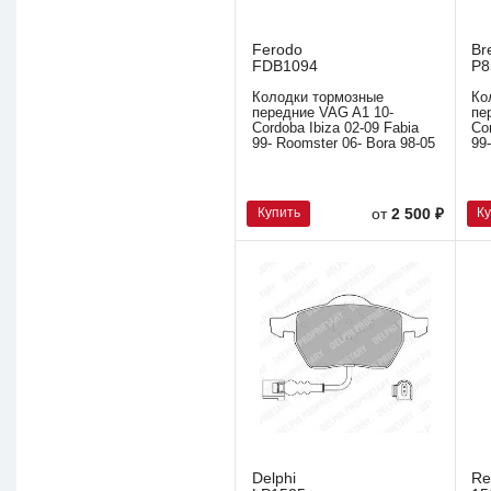
Ferodo
Br
FDB1094
P8
Колодки тормозные
Ко
передние VAG A1 10-
пе
Cordoba Ibiza 02-09 Fabia
Co
99- Roomster 06- Bora 98-05
99
Купить
К
от
2 500 ₽
Delphi
R