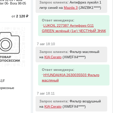
iza 02-09 Fabia
Запрос клиента:
Антифриз лукойл 1
er 06- Bora 98-05
литр синий на
Mazda 3
(JMZBK1*****)
от
2 120 ₽
Ответ менеджера:
-
LUKOIL 227387 Антифриз G11
GREEN зелёный (1кг) ЧЕСТНЫЙ ЗНАК
7 авг 18:10
Запрос клиента:
Фильтр масляный
на
KIA Cerato
(XWEFX4*****)
Ответ менеджера:
-
HYUNDAI/KIA 2630035503 Фильтр
масляный
51F
ормозные
7 авг 18:11
Запрос клиента:
Фильтр воздушный
на
KIA Cerato
(XWEFX4*****)