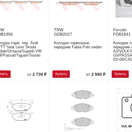
RW
TRW
Ferodo
DB1956
GDB2027
FDB1641
лодки торм. пер. Audi
Колодки тормозные
Колодки т
/TT Seat Leon Skoda
передние Fabia Polo sedan
передние 
diak/Octavia/Superb VW
A3/VOLK
lf/Passat/Tiguan/Touran
G5/PASSA
-
03>06/CA
упить
Купить
Купить
от
2 730 ₽
от
2 580 ₽