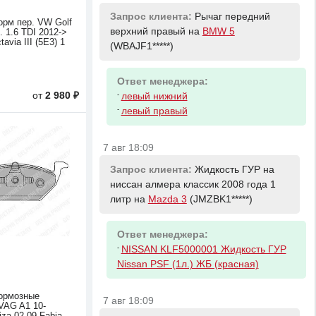
Запрос клиента:
Рычаг передний
орм пер. VW Golf
верхний правый на
BMW 5
I. 1.6 TDI 2012->
via III (5E3) 1
(WBAJF1*****)
Ответ менеджера:
от
2 980 ₽
-
левый нижний
-
левый правый
7 авг 18:09
Запрос клиента:
Жидкость ГУР на
ниссан алмера классик 2008 года 1
литр на
Mazda 3
(JMZBK1*****)
Ответ менеджера:
-
NISSAN KLF5000001 Жидкость ГУР
Nissan PSF (1л.) ЖБ (красная)
ормозные
7 авг 18:09
VAG A1 10-