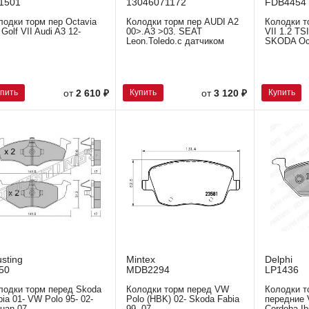
1501
13046071172
FDB4454
лодки торм пер Octavia
Колодки торм пер AUDI A2
Колодки т
 Golf VII Audi A3 12-
00>.A3 >03. SEAT
VII 1.2 TS
Leon.Toledo.с датчиком
SKODA Octa
упить
Купить
Купить
от
2 610 ₽
от
3 120 ₽
usting
Mintex
Delphi
50
MDB2294
LP1436
лодки торм перед Skoda
Колодки торм перед VW
Колодки т
bia 01- VW Polo 95- 02-
Polo (HBK) 02- Skoda Fabia
передние 