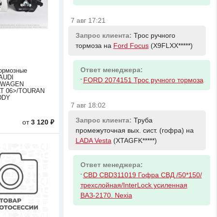
7 авг 17:21
Запрос клиента:
Трос ручного
тормоза на
Ford Focus
(X9FLXX*****)
Ответ менеджера:
ормозные
AUDI
-
FORD 2074151 Трос ручного тормоза
SWAGEN
T 06>/TOURAN
DDY
7 авг 18:02
Запрос клиента:
Труба
от
3 120 ₽
промежуточная вых. сист. (гофра) на
LADA Vesta
(XTAGFK*****)
Ответ менеджера:
-
CBD CBD311019 Гофра СВД /50*150/
трехслойная/InterLock усиленная
ВАЗ-2170. Nexia