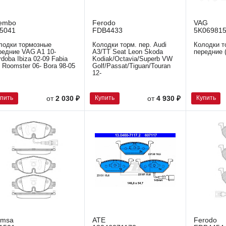
embo
Ferodo
VAG
5041
FDB4433
5K06981
лодки тормозные
Колодки торм. пер. Audi
Колодки т
редние VAG A1 10-
A3/TT Seat Leon Skoda
передние 
rdoba Ibiza 02-09 Fabia
Kodiak/Octavia/Superb VW
- Roomster 06- Bora 98-05
Golf/Passat/Tiguan/Touran
12-
упить
Купить
Купить
от
2 030 ₽
от
4 930 ₽
emsa
ATE
Ferodo