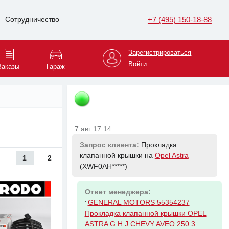
7 авг 17:14
+7 (495) 150-18-88
Сотрудничество
Запрос клиента:
Радиатор
охлаждения ДВС на
Opel Astra
Зарегистрироваться
(XWF0AH*****)
Войти
Заказы
Гараж
Ответ менеджера:
-
GENERAL MOTORS 13170111
Радиатор системы охлаждения
7 авг 17:14
Запрос клиента:
Прокладка
клапанной крышки на
Opel Astra
1
2
(XWF0AH*****)
Ответ менеджера:
-
GENERAL MOTORS 55354237
Прокладка клапанной крышки OPEL
ASTRA G H J.CHEVY AVEO 250 3