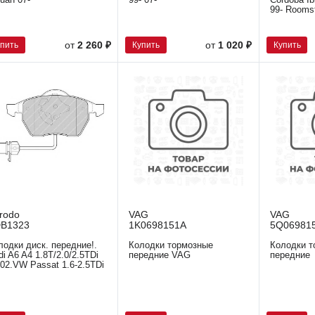
guan 07-
99- 07-
Cordoba Ib
99- Roomst
упить
Купить
Купить
от
2 260 ₽
от
1 020 ₽
rodo
VAG
VAG
B1323
1K0698151A
5Q06981
лодки диск. передние!.
Колодки тормозные
Колодки т
di A6 A4 1.8T/2.0/2.5TDi
передние VAG
передние
-02.VW Passat 1.6-2.5TDi