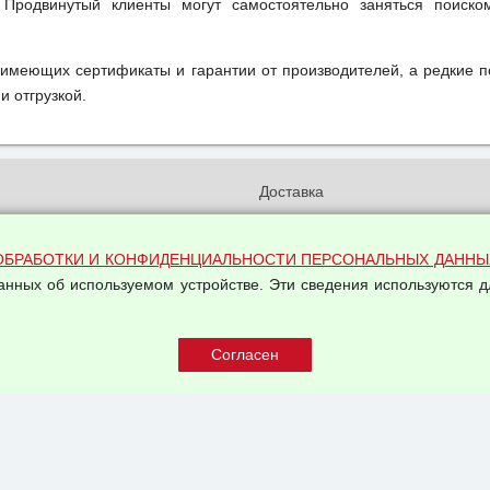
 Продвинутый клиенты могут самостоятельно заняться поиск
 имеющих сертификаты и гарантии от производителей, а редкие 
и отгрузкой.
и
Доставка
бработки и конфиденциальности
Вакансии
ых данных
Оплата и возвраты
ОБРАБОТКИ И КОНФИДЕНЦИАЛЬНОСТИ ПЕРСОНАЛЬНЫХ ДАННЫ
на обработку персональных
данных об используемом устройстве. Эти сведения используются д
Арендодателям
Написать письмо Руководству
овой купли-продажи
оферта