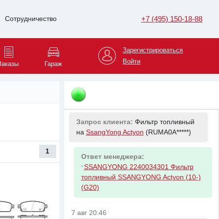
+7 (495) 150-18-88
Сотрудничество
7 авг 20:30
Запрос клиента:
Антифриз на
KIA Sportage
(XWEPH8*****)
Зарегистрироваться
Войти
Заказы
Гараж
Ответ менеджера:
-
HYUNDAI/KIA 0710000400
7 авг 20:45
Запрос клиента:
Фильтр топливный
на
SsangYong Actyon
(RUMA0A*****)
1
Ответ менеджера:
-
SSANGYONG 2240034301 Фильтр
топливный SSANGYONG Actyon (10-)
(G20)
7 авг 20:46