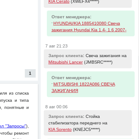
KIA Cerato
(XWEFX4*****)
Ответ менеджера:
-
HYUNDAI/KIA 1885410080 Свеча
зажигания Hyundai Kia 1.4- 1.6 2007-
7 авг 21:23
Запрос клиента:
Свеча зажигания на
Mitsubishi Lancer
(JMBSRC*****)
1
Ответ менеджера:
-
MITSUBISHI 1822A086 СВЕЧА
ЗАЖИГАНИЯ
иля из списка
пуска и типа
8 авг 00:06
и, понятные и
Запрос клиента:
Стойка
стабилизатора переднего на
ел "Запросы"
),
KIA Sorento
(KNEJC5*****)
 чтобы ремонт