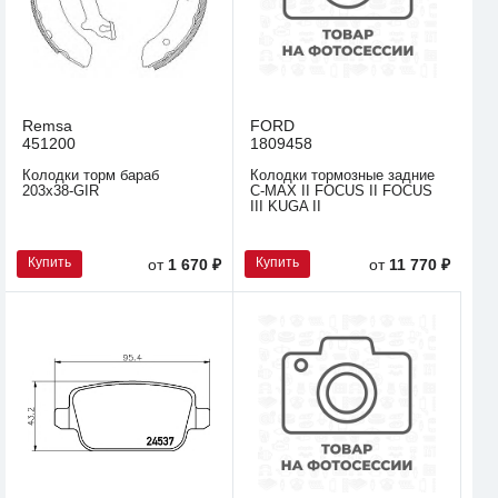
Remsa
FORD
451200
1809458
Колодки торм бараб
Колодки тормозные задние
203x38-GIR
C-MAX II FOCUS II FOCUS
III KUGA II
Купить
Купить
от
1 670 ₽
от
11 770 ₽