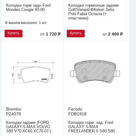
Колодки торм задн Ford
Колодки тормозные задние
Mondeo Cougar 93-00
Golf/Variant/4Motion Jetta
Polo Fabia Octavia (+
пластинки)
В вашем магазине:
1 шт.
Купить
Купить
от
1 720 ₽
от
2 400 ₽
Brembo
Ferodo
P24078
FDB1918
Колодки задние (FORD
Колодки торм. зад. Ford
GALAXY.S-MAX.VOLVO
GALAXY S-MAX
S80.V70.XC60.XC70 07-)
FREELANDER II S60 S80