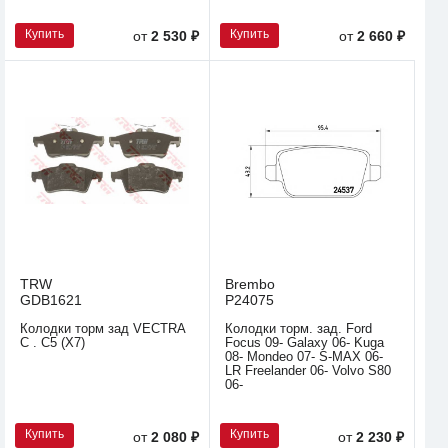
Купить
Купить
от
2 530 ₽
от
2 660 ₽
TRW
Brembo
GDB1621
P24075
Колодки торм зад VECTRA
Колодки торм. зад. Ford
C . C5 (X7)
Focus 09- Galaxy 06- Kuga
08- Mondeo 07- S-MAX 06-
LR Freelander 06- Volvo S80
06-
Купить
Купить
от
2 080 ₽
от
2 230 ₽