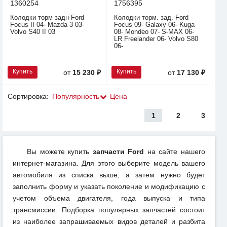
1360254
1756395
Колодки торм задн Ford
Колодки торм. зад. Ford
Focus II 04- Mazda 3 03-
Focus 09- Galaxy 06- Kuga
Volvo S40 II 03
08- Mondeo 07- S-MAX 06-
LR Freelander 06- Volvo S80
06-
Купить
Купить
от
15 230 ₽
от
17 130 ₽
Сортировка:
Популярность
Цена
1
2
3
Вы можете купить
запчасти Ford
на сайте нашего
интернет-магазина. Для этого выберите модель вашего
автомобиля из списка выше, а затем нужно будет
заполнить форму и указать поколение и модификацию с
учетом объема двигателя, года выпуска и типа
трансмиссии. Подборка популярных запчастей состоит
из наиболее запрашиваемых видов деталей и разбита