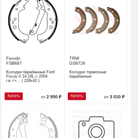
Ferodo
TRW
FSB687
GS8726
Колодки барабанные Ford
Колодки тормозные
Focus II 14-18L c 2004
барабанные
г.в.>>... ( 228x42 )
Купить
Купить
от
2 950 ₽
от
3 010 ₽