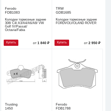
Ferodo
TRW
FDB1083
GDB1685
Колодки тормозные задние
Колодки тормозные задние
308/ C4/ A3/A4/A6/A8/ VW
FORDVOLVOLAND ROVER
Golf IV/Passat/
Octavia/Fabia
Купить
Купить
от
1 840 ₽
от
2 950 ₽
Trusting
Ferodo
1450
FDB1788