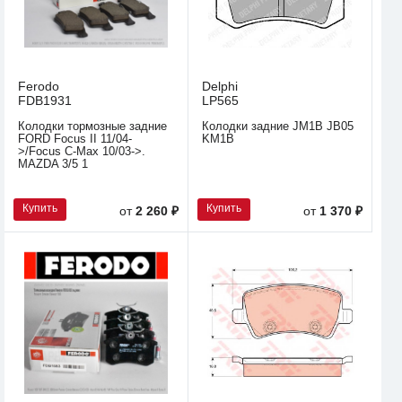
Ferodo
Delphi
FDB1931
LP565
Колодки тормозные задние
Колодки задние JM1B JB05
FORD Focus II 11/04-
KM1B
>/Focus C-Max 10/03->.
MAZDA 3/5 1
Купить
Купить
от
2 260 ₽
от
1 370 ₽