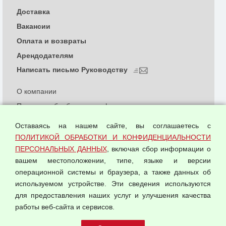
Доставка
Вакансии
Оплата и возвраты
Арендодателям
Написать письмо Руководству
О компании
Политика обработки и конфиденциальности
персональных данных
Оставаясь на нашем сайте, вы соглашаетесь с
Согласием на обработку персональных данных
ПОЛИТИКОЙ ОБРАБОТКИ И КОНФИДЕНЦИАЛЬНОСТИ
Оферта оптовой купли-продажи
ПЕРСОНАЛЬНЫХ ДАННЫХ
, включая сбор информации о
Публичная оферта
вашем местоположении, типе, языке и версии
операционной системы и браузера, а также данных об
используемом устройстве. Эти сведения используются
для предоставления наших услуг и улучшения качества
© 2026 ООО "Феникс"
работы веб-сайта и сервисов.
Все права защищены.