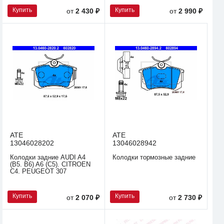
Купить
Купить
от
2 430 ₽
от
2 990 ₽
ATE
ATE
13046028202
13046028942
Колодки задние AUDI A4
Колодки тормозные задние
(B5. B6) A6 (C5). CITROEN
C4. PEUGEOT 307
Купить
Купить
от
2 070 ₽
от
2 730 ₽