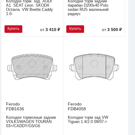
Колодки торм. зад. AUDI
Колодки торм задние
A1. SEAT Leon. SKODA
барабан D200x40 Polo
Octavia. VW Beetle.Caddy
sedan RUS маленький
1.0-
радиус
Купить
Купить
от
3 410 ₽
от
3 500 ₽
Ferodo
Ferodo
FDB1636
FDB4058
Колодки тормозные задние
Колодки торм зад VW
VOLKSWAGEN TOURAN
Tiguan 1.4/2.0 09/07->
03>/CADDY/G5/G6