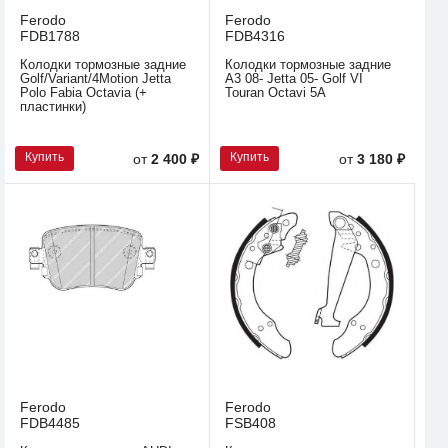
Ferodo
Ferodo
FDB1788
FDB4316
Колодки тормозные задние
Колодки тормозные задние
Golf/Variant/4Motion Jetta
A3 08- Jetta 05- Golf VI
Polo Fabia Octavia (+
Touran Octavi 5A
пластинки)
Купить
Купить
от
2 400 ₽
от
3 180 ₽
Ferodo
Ferodo
FDB4485
FSB408