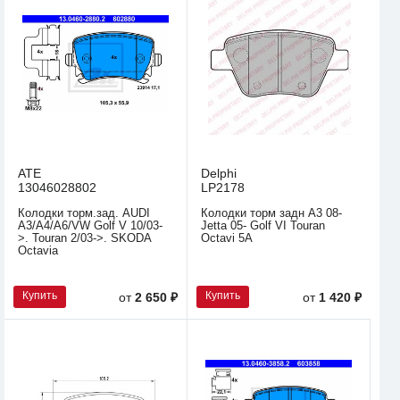
ATE
Delphi
13046028802
LP2178
Колодки торм.зад. AUDI
Колодки торм задн A3 08-
A3/A4/A6/VW Golf V 10/03-
Jetta 05- Golf VI Touran
>. Touran 2/03->. SKODA
Octavi 5A
Octavia
Купить
Купить
от
2 650 ₽
от
1 420 ₽