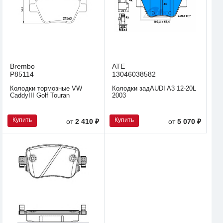
Brembo
ATE
P85114
13046038582
Колодки тормозные VW
Колодки задAUDI A3 12-20L
CaddyIII Golf Touran
2003
Купить
Купить
от
2 410 ₽
от
5 070 ₽