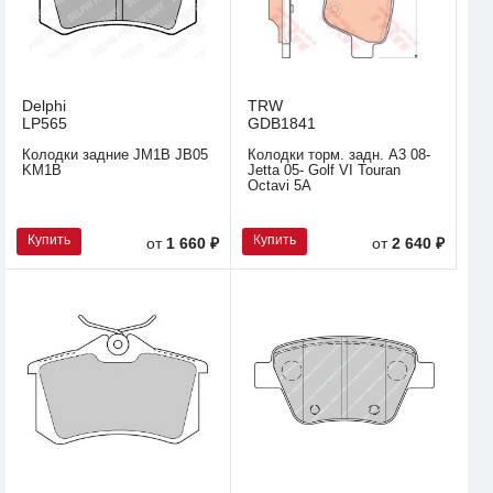
Delphi
TRW
LP565
GDB1841
Колодки задние JM1B JB05
Колодки торм. задн. A3 08-
KM1B
Jetta 05- Golf VI Touran
Octavi 5A
Купить
Купить
от
1 660 ₽
от
2 640 ₽