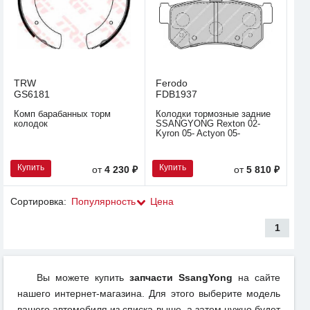
TRW
Ferodo
GS6181
FDB1937
Комп барабанных торм
Колодки тормозные задние
колодок
SSANGYONG Rexton 02-
Kyron 05- Actyon 05-
Купить
Купить
от
4 230 ₽
от
5 810 ₽
Сортировка:
Популярность
Цена
1
Вы можете купить
запчасти SsangYong
на сайте
нашего интернет-магазина. Для этого выберите модель
вашего автомобиля из списка выше, а затем нужно будет