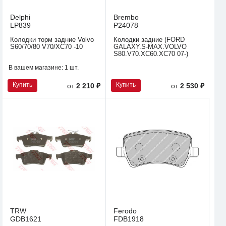
Delphi
Brembo
LP839
P24078
Колодки торм задние Volvo
Колодки задние (FORD
S60/70/80 V70/XC70 -10
GALAXY.S-MAX.VOLVO
S80.V70.XC60.XC70 07-)
В вашем магазине:
1 шт.
Купить
Купить
от
2 210 ₽
от
2 530 ₽
TRW
Ferodo
GDB1621
FDB1918