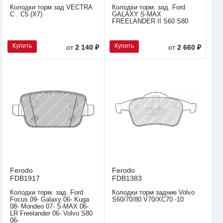
Колодки торм зад VECTRA
Колодки торм. зад. Ford
C . C5 (X7)
GALAXY S-MAX
FREELANDER II S60 S80
Купить
Купить
от
2 140 ₽
от
2 660 ₽
Ferodo
Ferodo
FDB1917
FDB1383
Колодки торм. зад. Ford
Колодки торм задние Volvo
Focus 09- Galaxy 06- Kuga
S60/70/80 V70/XC70 -10
08- Mondeo 07- S-MAX 06-
LR Freelander 06- Volvo S80
06-