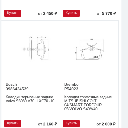
Купить
Купить
от
2 450 ₽
от
5 770 ₽
Bosch
Brembo
0986424539
P54023
Колодки тормозные задние
Колодки тормозные задние
Volvo S6080 V70 II XC70 -10
MITSUBISHI COLT
04/SMART FORFOUR
05/VOLVO S40/V40
Купить
Купить
от
2 160 ₽
от
2 000 ₽