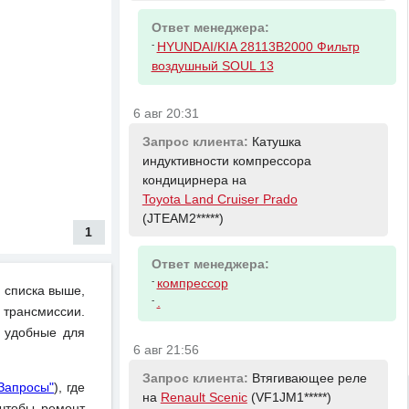
Ответ менеджера:
-
HYUNDAI/KIA 28113B2000 Фильтр
воздушный SOUL 13
6 авг 20:31
Запрос клиента:
Катушка
индуктивности компрессора
кондицирнера на
Toyota Land Cruiser Prado
(JTEAM2*****)
1
Ответ менеджера:
-
компрессор
 списка выше,
-
.
 трансмиссии.
и удобные для
6 авг 21:56
Запрос клиента:
Втягивающее реле
"Запросы"
), где
на
Renault Scenic
(VF1JM1*****)
чтобы ремонт