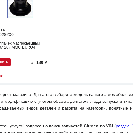
usa
029200
лпачек маслосьемный
07 20 i MMC EURO4
упить
от
180 ₽
на
ернет-магазина. Для этого выберите модель вашего автомобиля из
 и модификацию с учетом объема двигателя, года выпуска и типа
рашиваемых видов деталей и разбита на категории, понятные 
йтесь услугой запроса на поиск
запчастей Citroen
по VIN (
раздел 
ти или зарекомендовавшие себя аналоги по доступным ценам, 