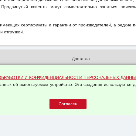
 Продвинутый клиенты могут самостоятельно заняться поиск
 имеющих сертификаты и гарантии от производителей, а редкие 
и отгрузкой.
и
Доставка
бработки и конфиденциальности
Вакансии
ых данных
Оплата и возвраты
ОБРАБОТКИ И КОНФИДЕНЦИАЛЬНОСТИ ПЕРСОНАЛЬНЫХ ДАННЫ
на обработку персональных
данных об используемом устройстве. Эти сведения используются д
Арендодателям
Написать письмо Руководству
овой купли-продажи
оферта