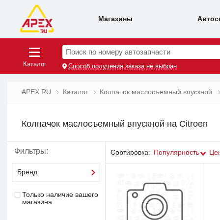
Магазины
Автос
Поиск по номеру автозапчасти
Каталог
Способ получения заказа не выбран
APEX.RU
Каталог
Колпачок маслосъемный впускной
Колпачок маслосъемный впускной на Citroen
Фильтры:
Сортировка:
Популярность
Це
Бренд
Только наличие вашего
магазина