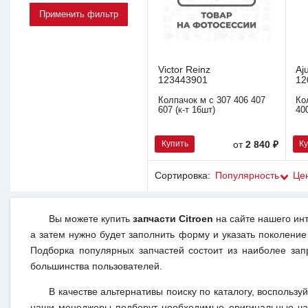
Victor Reinz
Aj
123443901
12
Колпачок м с 307 406 407
Ко
607 (к-т 16шт)
40
Купить
К
от
2 840 ₽
Сортировка:
Популярность
Це
Вы можете купить
запчасти Citroen
на сайте нашего инт
а затем нужно будет заполнить форму и указать поколение
Подборка популярных запчастей состоит из наиболее зап
большинства пользователей.
В качестве альтернативы поиску по каталогу, воспользу
наши менеджеры подберут необходимые оригинальные час