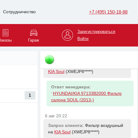
Запрос клиента:
Фильтр масляный
на
KIA Soul
(XWEJP8*****)
+7 (495) 150-18-88
Сотрудничество
Ответ менеджера:
Зарегистрироваться
-
HYUNDAI/KIA 2630035505 Фильтр
Войти
масляный Kia & Hyundai
Заказы
Гараж
6 авг 20:22
Запрос клиента:
Фильтр салона на
KIA Soul
(XWEJP8*****)
Ответ менеджера:
-
HYUNDAI/KIA 97133B2000 Фильтр
1
салона SOUL (2013-)
6 авг 20:22
Запрос клиента:
Фильтр воздушный
на
KIA Soul
(XWEJP8*****)