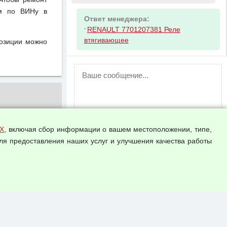
ом по ВИНу в
Ответ менеджера:
-
RENAULT 7701207381 Реле
втягивающее
позиции можно
ВНИМАНИЕ!
Возможность отправлять сообщения
для незарегистрированных
пользователей временно отключена!
Зарегистрируйтесь или войдите в свой
аккаунт.
Х
, включая сбор информации о вашем местоположении, типе,
ля предоставления наших услуг и улучшения качества работы
Прикрепить