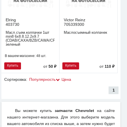
Elring
Victor Reinz
403730
705339300
Масл.съем.колпачки 1шт
Маслосъемный колпачек
min8 6x8.8.12.2x9.7
(CDAB/CAXA/BZB/CAWA/CFNA)
зеленый
В вашем магазине:
48 шт.
Купить
Купить
от
50 ₽
от
110 ₽
Сортировка:
Популярность
Цена
1
Вы можете купить
запчасти Chevrolet
на сайте
нашего интернет-магазина. Для этого выберите модель
вашего автомобиля из списка выше, а затем нужно будет