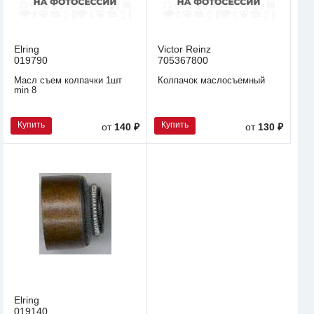
Elring
Victor Reinz
019790
705367800
Масл съем колпачки 1шт
Колпачок маслосъемный
min 8
Купить
Купить
от
140 ₽
от
130 ₽
Elring
019140