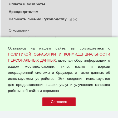
Оплата и возвраты
Арендодателям
Написать письмо Руководству
О компании
Политика обработки и конфиденциальности
персональных данных
Оставаясь на нашем сайте, вы соглашаетесь с
Согласием на обработку персональных данных
ПОЛИТИКОЙ ОБРАБОТКИ И КОНФИДЕНЦИАЛЬНОСТИ
Оферта оптовой купли-продажи
ПЕРСОНАЛЬНЫХ ДАННЫХ
, включая сбор информации о
Публичная оферта
вашем местоположении, типе, языке и версии
операционной системы и браузера, а также данных об
используемом устройстве. Эти сведения используются
для предоставления наших услуг и улучшения качества
© 2026 ООО "Феникс"
работы веб-сайта и сервисов.
Все права защищены.