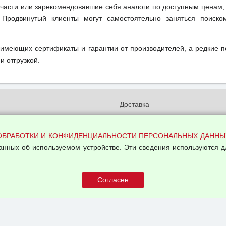
части или зарекомендовавшие себя аналоги по доступным ценам,
 Продвинутый клиенты могут самостоятельно заняться поиск
 имеющих сертификаты и гарантии от производителей, а редкие 
и отгрузкой.
и
Доставка
бработки и конфиденциальности
Вакансии
ых данных
Оплата и возвраты
ОБРАБОТКИ И КОНФИДЕНЦИАЛЬНОСТИ ПЕРСОНАЛЬНЫХ ДАННЫ
на обработку персональных
данных об используемом устройстве. Эти сведения используются д
Арендодателям
Написать письмо Руководству
овой купли-продажи
оферта