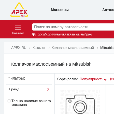
Магазины
Автос
Поиск по номеру автозапчасти
Каталог
Способ получения заказа не выбран
APEX.RU
Каталог
Колпачок маслосъемный
Mitsubis
Колпачок маслосъемный на Mitsubishi
Фильтры:
Сортировка:
Популярность
Це
Бренд
Только наличие вашего
магазина