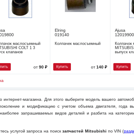
usa
Elring
Ajusa
019800
019140
12019900
лпачок маслосъемный
Колпачек маслосъемный
Колпачок
TSUBISHI COLT 1 3
MITSUBISH
уск клапанов
выпуск кл
упить
Купить
Купить
от
90 ₽
от
140 ₽
на
о интернет-магазина. Для этого выберите модель вашего автомоб
поколение и модификацию с учетом объема двигателя, года вы
 наиболее запрашиваемых видов деталей и разбита на категори
йтесь услугой запроса на поиск
запчастей Mitsubishi
по VIN (
разд