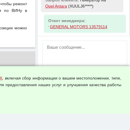
Запрос клиента:
Генератор на
 чтобы ремонт
Opel Antara
(XUULJ6*****)
ом по ВИНу в
Ответ менеджера:
-
GENERAL MOTORS 13579114
позиции можно
ВНИМАНИЕ!
Возможность отправлять сообщения
для незарегистрированных
пользователей временно отключена!
Зарегистрируйтесь или войдите в свой
аккаунт.
Х
, включая сбор информации о вашем местоположении, типе,
ля предоставления наших услуг и улучшения качества работы
Прикрепить