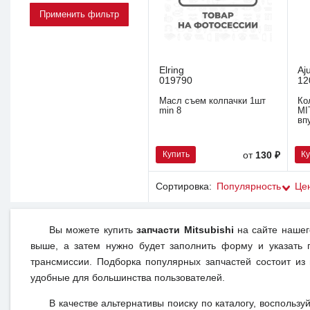
Elring
Aj
019790
12
Масл съем колпачки 1шт
Ко
min 8
MI
вп
Купить
К
от
130 ₽
Сортировка:
Популярность
Це
Вы можете купить
запчасти Mitsubishi
на сайте нашег
выше, а затем нужно будет заполнить форму и указать 
трансмиссии. Подборка популярных запчастей состоит из
удобные для большинства пользователей.
В качестве альтернативы поиску по каталогу, воспользу