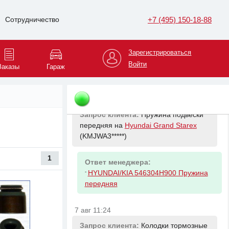
70W на
LiXiang L7
(HLX33B*****)
+7 (495) 150-18-88
Сотрудничество
Ответ менеджера:
-
castrol
-
castrol bot
Зарегистрироваться
-
total
Войти
Заказы
Гараж
-
ravenol
7 авг 10:52
Запрос клиента:
Пружина подвески
передняя на
Hyundai Grand Starex
(KMJWA3*****)
1
Ответ менеджера:
-
HYUNDAI/KIA 546304H900 Пружина
передняя
7 авг 11:24
Запрос клиента:
Колодки тормозные