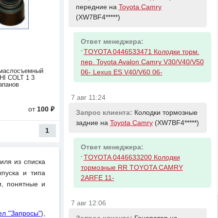
передние на
Toyota Camry
(XW7BF4*****)
Ответ менеджера:
-
TOYOTA 0446533471 Колодки торм.
пер. Toyota Avalon Camry V30/V40/V50
 маслосъемный
06- Lexus ES V40/V60 06-
I COLT 1 3
апанов
7 авг 11:24
от
100 ₽
Запрос клиента:
Колодки тормозные
задние на
Toyota Camry
(XW7BF4*****)
1
Ответ менеджера:
-
TOYOTA 0446633200 Колодки
иля из списка
тормозные RR TOYOTA CAMRY
пуска и типа
2ARFE 11-
и, понятные и
7 авг 12:06
ел "Запросы"
),