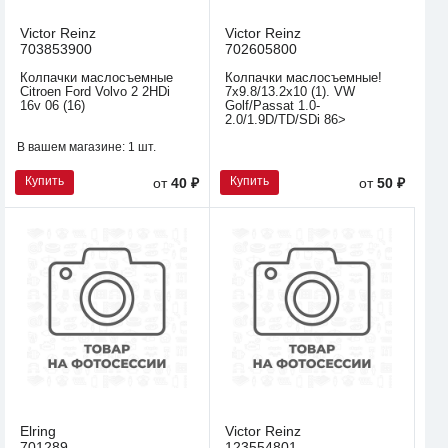
Victor Reinz
Victor Reinz
703853900
702605800
Колпачки маслосъемные
Колпачки маслосъемные!
Citroen Ford Volvo 2 2HDi
7x9.8/13.2x10 (1). VW
16v 06 (16)
Golf/Passat 1.0-
2.0/1.9D/TD/SDi 86>
В вашем магазине:
1 шт.
Купить
Купить
от
40 ₽
от
50 ₽
Elring
Victor Reinz
701289
123554801