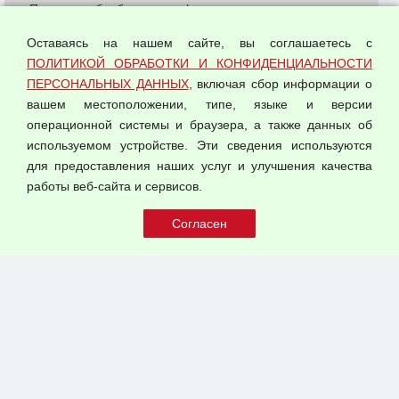
Политика обработки и конфиденциальности
персональных данных
Оставаясь на нашем сайте, вы соглашаетесь с
Согласием на обработку персональных данных
ПОЛИТИКОЙ ОБРАБОТКИ И КОНФИДЕНЦИАЛЬНОСТИ
Оферта оптовой купли-продажи
ПЕРСОНАЛЬНЫХ ДАННЫХ
, включая сбор информации о
Публичная оферта
вашем местоположении, типе, языке и версии
операционной системы и браузера, а также данных об
используемом устройстве. Эти сведения используются
для предоставления наших услуг и улучшения качества
© 2026 ООО "Феникс"
работы веб-сайта и сервисов.
Все права защищены.