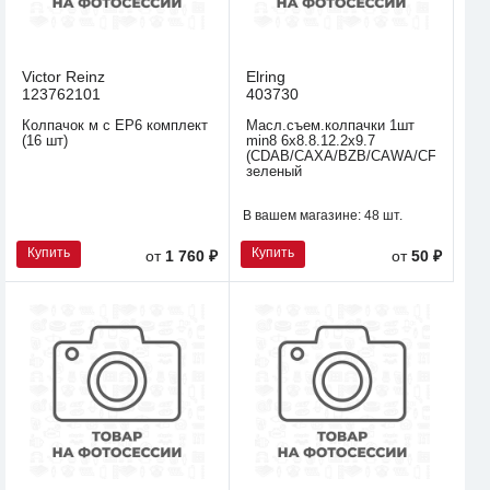
Victor Reinz
Elring
123762101
403730
Колпачок м с EP6 комплект
Масл.съем.колпачки 1шт
(16 шт)
min8 6x8.8.12.2x9.7
(CDAB/CAXA/BZB/CAWA/CFNA)
зеленый
В вашем магазине:
48 шт.
Купить
Купить
от
1 760 ₽
от
50 ₽