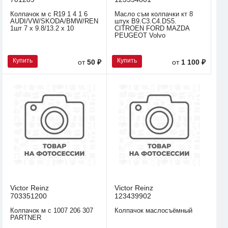
Колпачок м с R19 1 4 1 6
Масло съм колпачки кт 8
AUDI/VW/SKODA/BMW/RENAULT
штук B9.C3.C4.DS5.
1шт 7 x 9.8/13.2 x 10
CITROEN FORD MAZDA
PEUGEOT Volvo
Купить
Купить
от
50 ₽
от
1 100 ₽
Victor Reinz
Victor Reinz
703351200
123439902
Колпачок м с 1007 206 307
Колпачок маслосъёмный
PARTNER