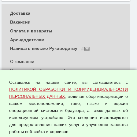
Доставка
Вакансии
Оплата и возвраты
Арендодателям
Написать письмо Руководству
О компании
Политика обработки и конфиденциальности
персональных данных
Оставаясь на нашем сайте, вы соглашаетесь с
Согласием на обработку персональных данных
ПОЛИТИКОЙ ОБРАБОТКИ И КОНФИДЕНЦИАЛЬНОСТИ
Оферта оптовой купли-продажи
ПЕРСОНАЛЬНЫХ ДАННЫХ
, включая сбор информации о
Публичная оферта
вашем местоположении, типе, языке и версии
операционной системы и браузера, а также данных об
используемом устройстве. Эти сведения используются
для предоставления наших услуг и улучшения качества
© 2026 ООО "Феникс"
работы веб-сайта и сервисов.
Все права защищены.