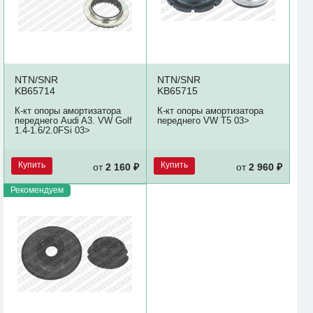
NTN/SNR
NTN/SNR
KB65714
KB65715
К-кт опоры амортизатора
К-кт опоры амортизатора
переднего Audi A3. VW Golf
переднего VW T5 03>
1.4-1.6/2.0FSi 03>
Купить
Купить
от
2 160 ₽
от
2 960 ₽
Рекомендуем