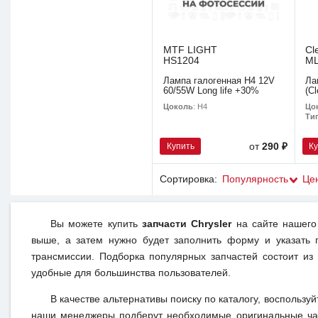
MTF LIGHT
Cl
HS1204
M
Лампа галогенная H4 12V
Ла
60/55W Long life +30%
(Cl
Цоколь
: H4
Цо
Ти
Купить
К
от
290 ₽
Сортировка:
Популярность
Це
Вы можете купить
запчасти Chrysler
на сайте нашего 
выше, а затем нужно будет заполнить форму и указать 
трансмиссии. Подборка популярных запчастей состоит из
удобные для большинства пользователей.
В качестве альтернативы поиску по каталогу, воспользуй
наши менеджеры подберут необходимые оригинальные час