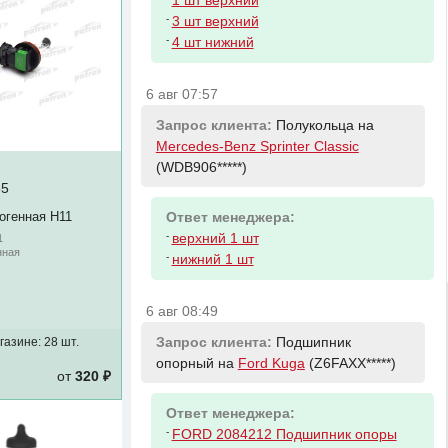
1 шт верхний
-
3 шт верхний
-
4 шт нижний
6 авг 07:57
Запрос клиента:
Полукольца на
Mercedes-Benz Sprinter Classic
(WDB906*****)
55
огенная H11
Ответ менеджера:
-
верхний 1 шт
1
нная
-
нижний 1 шт
6 авг 08:49
Запрос клиента:
Подшипник
газине:
28 шт.
опорный на
Ford Kuga
(Z6FAXX*****)
от
320 ₽
Ответ менеджера:
-
FORD 2084212 Подшипник опоры