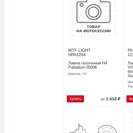
MTF LIGHT
Ph
HPA1204
12
Лампа галогенная H4
Ла
Palladium 5500K
VI
бо
Цоколь
: H4
2ш
Цо
Ти
Купить
К
от
1 610 ₽