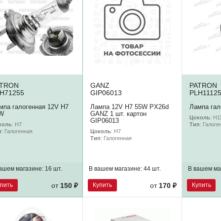
ATRON
GANZ
PATRON
H71255
GIP06013
PLH1112
мпа галогенная 12V H7
Лампа 12V H7 55W PX26d
Лампа гал
W
GANZ 1 шт. картон
Цоколь
: H1
GIP06013
коль
: H7
Тип
: Галоге
Цоколь
: H7
п
: Галогенная
Тип
: Галогенная
ашем магазине:
16 шт.
В вашем магазине:
44 шт.
В вашем ма
упить
Купить
Купить
от
150 ₽
от
170 ₽