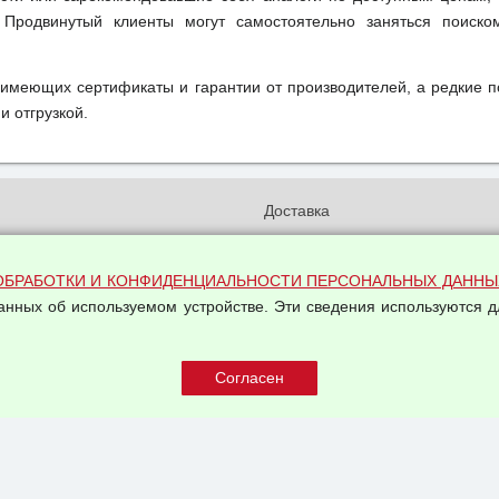
 Продвинутый клиенты могут самостоятельно заняться поиск
 имеющих сертификаты и гарантии от производителей, а редкие 
и отгрузкой.
и
Доставка
бработки и конфиденциальности
Вакансии
ых данных
Оплата и возвраты
ОБРАБОТКИ И КОНФИДЕНЦИАЛЬНОСТИ ПЕРСОНАЛЬНЫХ ДАННЫ
на обработку персональных
данных об используемом устройстве. Эти сведения используются д
Арендодателям
Написать письмо Руководству
овой купли-продажи
оферта