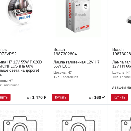
ilips
Bosch
Bosch
972VPS2
1987302804
19873028
мпа H7 12V 55W PX26D
Лампа галогенная 12V H7
Лампа гал
SIONPLUS (На 60%
55W ECO
12V H4 6
льше света на дороге)
Цоколь
: H7
Цоколь
: H4
т.
Тип
: Галогенная
Тип
: Галоге
коль
: H7
п
: Галогенная
В вашем ма
упить
Купить
Купить
от
1 470 ₽
от
160 ₽