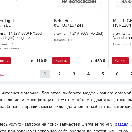
earLight
Behr-Hella
MTF LIG
LH7LL
8GH007157241
HVN1204
мпа H7 12V 55W PX26d
Лампа H7 24V 70W (PX26d)
Лампа гал
earLight) LongLife
Vanadium 
Цоколь
: H7
коль
: H7
Цоколь
: H4
п
: Галогенная
упить
Купить
Купить
от
110 ₽
от
430 ₽
1
2
3
4
5
6
на
интернет-магазина. Для этого выберите модель вашего автомоб
поколение и модификацию с учетом объема двигателя, года вы
 наиболее запрашиваемых видов деталей и разбита на категори
тесь услугой запроса на поиск
запчастей Chrysler
по VIN (
раздел 
ти или зарекомендовавшие себя аналоги по доступным ценам, 