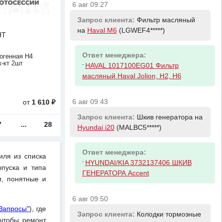
6 авг 09:27
Запрос клиента:
Фильтр масляный
на
Haval M6
(LGWEF4*****)
HT
Ответ менеджера:
огенная H4
к-кт 2шт
-
HAVAL 1017100EG01 Фильтр
масляный Haval Jolion, H2, H6
6 авг 09:43
от
1 610 ₽
Запрос клиента:
Шкив генератора на
7
...
28
Hyundai i20
(MALBC5*****)
Ответ менеджера:
иля из списка
-
HYUNDAI/KIA 3732137406 ШКИВ
пуска и типа
ГЕНЕРАТОРА Accent
и, понятные и
6 авг 09:50
"Запросы"
), где
Запрос клиента:
Колодки тормозные
чтобы ремонт