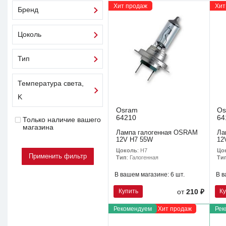
Хит продаж
Хит
Бренд
Цоколь
Тип
Температура света,
K
Osram
Os
64210
64
Только наличие вашего
магазина
Лампа галогенная OSRAM
Ла
12V H7 55W
12
Цоколь
: H7
Цо
Тип
: Галогенная
Ти
В вашем магазине:
6 шт.
В в
Купить
К
от
210 ₽
Рекомендуем
Хит продаж
Рек