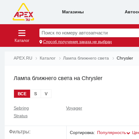
Магазины
Автос
Поиск по номеру автозапчасти
Каталог
Способ получения заказа не выбран
APEX.RU
Каталог
Лампа ближнего света
Chrysler
Лампа ближнего света на Chrysler
ВСЕ
S
V
Sebring
Voyager
Stratus
Фильтры:
Сортировка:
Популярность
Це