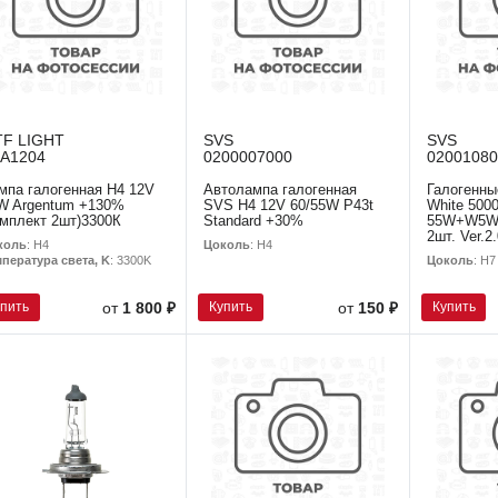
F LIGHT
SVS
SVS
A1204
0200007000
02001080
мпа галогенная H4 12V
Автолампа галогенная
Галогенны
W Argentum +130%
SVS H4 12V 60/55W P43t
White 500
омплект 2шт)3300К
Standard +30%
55W+W5W 
2шт. Ver.2.
коль
: H4
Цоколь
: H4
Цоколь
: H7
пература света, K
: 3300K
упить
Купить
Купить
от
1 800 ₽
от
150 ₽