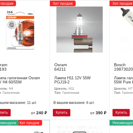
 продаж
Хит продаж
Хит продаж
ram
Osram
Bosch
193
64211
19873020
мпа галогенная Osram
Лампа H11 12V 55W
Лампа гал
V H4 60/55W
PGJ19-2
55W Pure L
коль
: H4
Цоколь
: H11
Цоколь
: H7
п
: Галогенная
Тип
: Галогенная
Тип
: Галоге
ашем магазине:
11 шт.
В вашем магазине:
6 шт.
упить
Купить
Купить
от
240 ₽
от
390 ₽
омендуем
Хит продаж
Рекомендуе