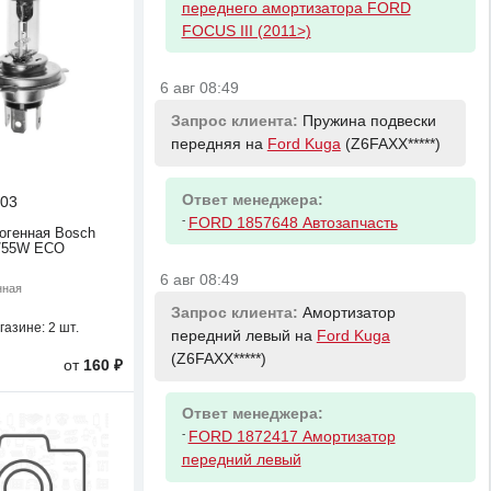
переднего амортизатора FORD
FOCUS III (2011>)
6 авг 08:49
Запрос клиента:
Пружина подвески
передняя на
Ford Kuga
(Z6FAXX*****)
Ответ менеджера:
03
-
FORD 1857648 Автозапчасть
огенная Bosch
0/55W ECO
6 авг 08:49
нная
Запрос клиента:
Амортизатор
газине:
2 шт.
передний левый на
Ford Kuga
(Z6FAXX*****)
от
160 ₽
Ответ менеджера:
-
FORD 1872417 Амортизатор
передний левый