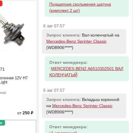
Подшипник скольжения шатуна
(комплект 2 шт)
6 авг 07:57
Запрос клиента:
Вал коленчатый на
Mercedes-Benz Sprinter Classic
(WDB906*****)
Ответ менеджера:
-
MERCEDES-BENZ A6510302501 ВАЛ
71
КОЛЕНЧАТЫЙ
огенная 12V H7
ight
6 авг 07:57
нная
Запрос клиента:
Вкладыш коренной
на
Mercedes-Benz Sprinter Classic
(WDB906*****)
от
250 ₽
м
Ответ менеджера:
-