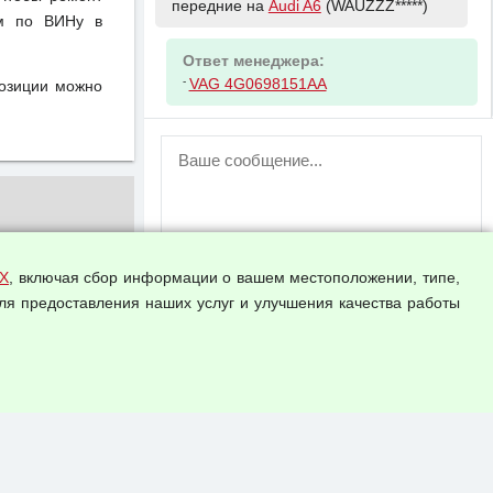
передние на
Audi A6
(WAUZZZ*****)
ом по ВИНу в
Ответ менеджера:
-
VAG 4G0698151AA
позиции можно
ВНИМАНИЕ!
Возможность отправлять сообщения
для незарегистрированных
пользователей временно отключена!
Зарегистрируйтесь или войдите в свой
аккаунт.
Х
, включая сбор информации о вашем местоположении, типе,
ля предоставления наших услуг и улучшения качества работы
Прикрепить