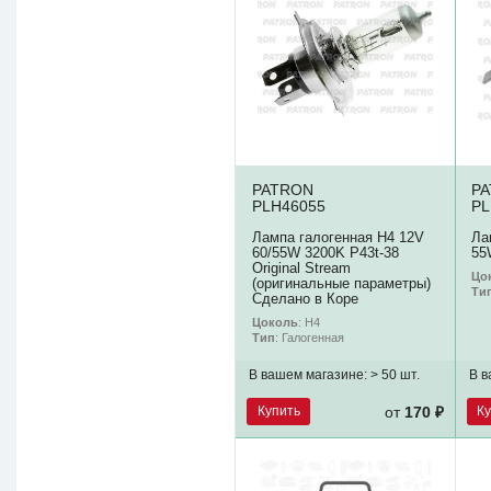
PATRON
P
PLH46055
PL
Лампа галогенная H4 12V
Ла
60/55W 3200K P43t-38
55
Original Stream
Цо
(оригинальные параметры)
Ти
Сделано в Коре
Цоколь
: H4
Тип
: Галогенная
В вашем магазине:
> 50 шт.
В в
Купить
К
от
170 ₽