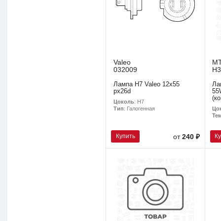
Valeo
MT
032009
H3
Лампа Н7 Valeo 12х55
Ла
рx26d
55
(к
Цоколь
: H7
Цо
Тип
: Галогенная
Тем
Купить
К
от
240 ₽