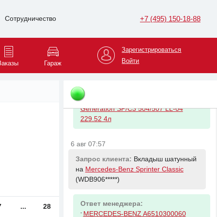
-
VAG 04E129620A
+7 (495) 150-18-88
Сотрудничество
6 авг 07:48
Запрос клиента:
Масло моторное на
Зарегистрироваться
Skoda Rapid
(XW8AG2*****)
Войти
Заказы
Гараж
Ответ менеджера:
-
LIQUI MOLY 3715 Масло моторное
синт. 5W-30 Top Tec 4200 New
Generation SP/C3 504/507 LL-04
229.52 4л
6 авг 07:57
Запрос клиента:
Вкладыш шатунный
на
Mercedes-Benz Sprinter Classic
(WDB906*****)
Ответ менеджера:
7
...
28
-
MERCEDES-BENZ A6510300060