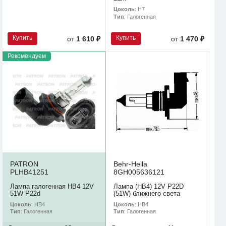
Цоколь
: H7
Тип
: Галогенная
Купить
Купить
от
1 610 ₽
от
1 470 ₽
Рекомендуем
PATRON
Behr-Hella
PLHB41251
8GH005636121
Лампа галогенная HB4 12V
Лампа (HB4) 12V P22D
51W P22d
(51W) ближнего света
Цоколь
: HB4
Цоколь
: HB4
Тип
: Галогенная
Тип
: Галогенная