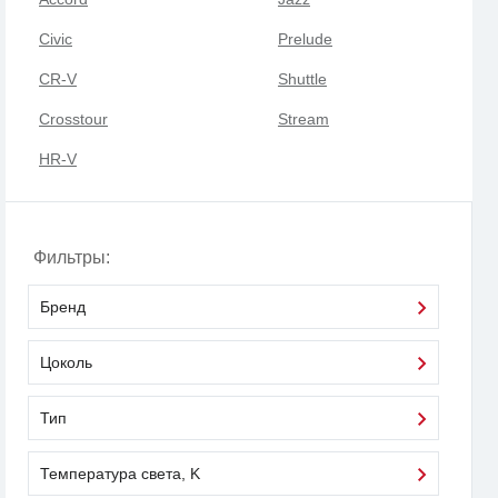
Civic
Prelude
CR-V
Shuttle
Crosstour
Stream
HR-V
Фильтры:
Бренд
Цоколь
Тип
Температура света, K