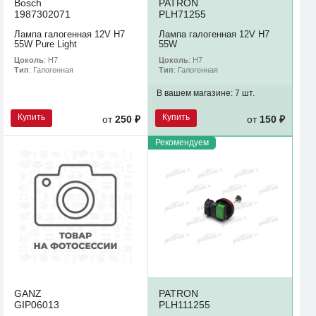
Bosch
PATRON
1987302071
PLH71255
Лампа галогенная 12V H7
Лампа галогенная 12V H7
55W Pure Light
55W
Цоколь
: H7
Цоколь
: H7
Тип
: Галогенная
Тип
: Галогенная
В вашем магазине:
7 шт.
Купить
Купить
от
250 ₽
от
150 ₽
Рекомендуем
GANZ
PATRON
GIP06013
PLH111255