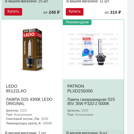
В вашем магазине:
25 шт.
В вашем магазине:
11 шт.
Купить
Купить
от
240 ₽
от
310 ₽
Рекомендуем
LEDO
PATRON
85122LXO
PLXD2S5000
ЛАМПА D2S 4300К LEDO
Лампа газоразрядная D2S
ORIGINAL
85V 35W P32D-2 5000K
Цоколь
: D2S
Цоколь
: D2S
Тип
: Ксеноновая
Тип
: Ксеноновая
Световой поток, Лм
: 3200
Температура света, K
: 4300K
В вашем магазине:
1 шт.
В вашем магазине:
8 шт.