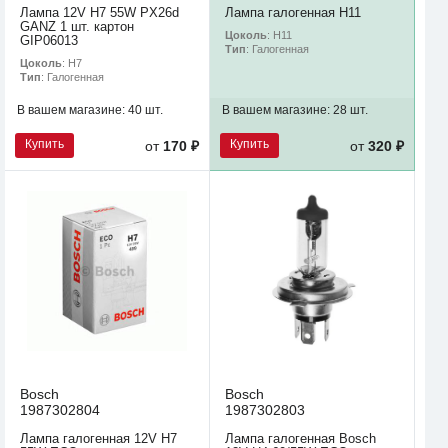
Лампа 12V H7 55W PX26d
Лампа галогенная H11
GANZ 1 шт. картон
Цоколь
: H11
GIP06013
Тип
: Галогенная
Цоколь
: H7
Тип
: Галогенная
В вашем магазине:
40 шт.
В вашем магазине:
28 шт.
Купить
Купить
от
170 ₽
от
320 ₽
Bosch
Bosch
1987302804
1987302803
Лампа галогенная 12V H7
Лампа галогенная Bosch