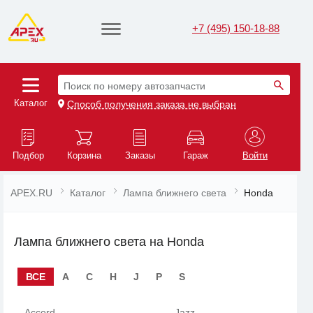
+7 (495) 150-18-88
Поиск по номеру автозапчасти
Каталог
Способ получения заказа не выбран
Подбор
Корзина
Заказы
Гараж
Войти
APEX.RU
Каталог
Лампа ближнего света
Honda
Лампа ближнего света на Honda
ВСЕ
A
C
H
J
P
S
Accord
Jazz