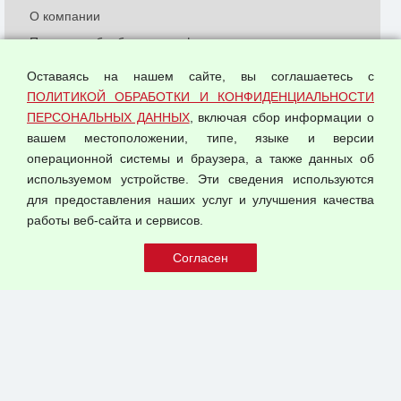
О компании
Политика обработки и конфиденциальности
персональных данных
Оставаясь на нашем сайте, вы соглашаетесь с
Согласием на обработку персональных данных
ПОЛИТИКОЙ ОБРАБОТКИ И КОНФИДЕНЦИАЛЬНОСТИ
Оферта оптовой купли-продажи
ПЕРСОНАЛЬНЫХ ДАННЫХ
, включая сбор информации о
Публичная оферта
вашем местоположении, типе, языке и версии
операционной системы и браузера, а также данных об
используемом устройстве. Эти сведения используются
для предоставления наших услуг и улучшения качества
© 2026 ООО "Феникс"
работы веб-сайта и сервисов.
Все права защищены.