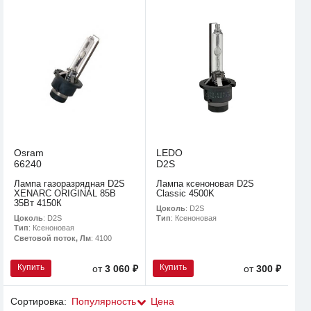
Osram
LEDO
66240
D2S
Лампа газоразрядная D2S
Лампа ксеноновая D2S
XENARC ORIGINAL 85В
Classic 4500K
35Вт 4150К
Цоколь
: D2S
Цоколь
: D2S
Тип
: Ксеноновая
Тип
: Ксеноновая
Световой поток, Лм
: 4100
Купить
Купить
от
3 060 ₽
от
300 ₽
Сортировка:
Популярность
Цена