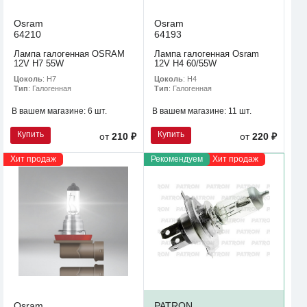
Osram
Osram
64210
64193
Лампа галогенная OSRAM
Лампа галогенная Osram
12V H7 55W
12V H4 60/55W
Цоколь
: H7
Цоколь
: H4
Тип
: Галогенная
Тип
: Галогенная
В вашем магазине:
6 шт.
В вашем магазине:
11 шт.
Купить
Купить
от
210 ₽
от
220 ₽
Хит продаж
Рекомендуем
Хит продаж
Osram
PATRON