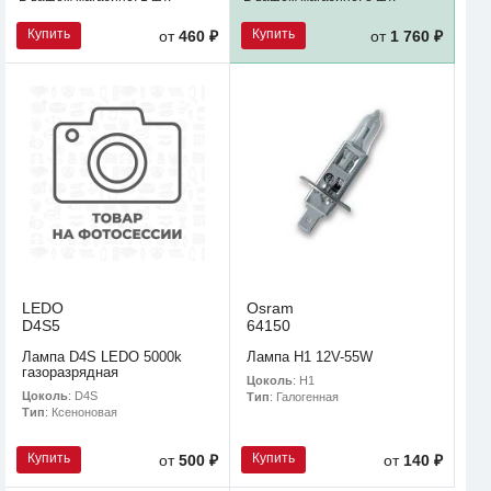
Купить
Купить
от
460 ₽
от
1 760 ₽
LEDO
Osram
D4S5
64150
Лампа D4S LEDO 5000k
Лампа H1 12V-55W
газоразрядная
Цоколь
: H1
Цоколь
: D4S
Тип
: Галогенная
Тип
: Ксеноновая
Купить
Купить
от
500 ₽
от
140 ₽