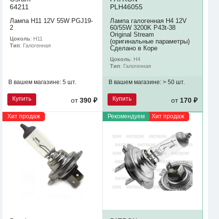
64211
PLH46055
Лампа H11 12V 55W PGJ19-
Лампа галогенная H4 12V
2
60/55W 3200K P43t-38
Original Stream
Цоколь
: H11
(оригинальные параметры)
Тип
: Галогенная
Сделано в Коре
Цоколь
: H4
Тип
: Галогенная
В вашем магазине:
5 шт.
В вашем магазине:
> 50 шт.
Купить
Купить
от
390 ₽
от
170 ₽
Хит продаж
Рекомендуем
Хит продаж