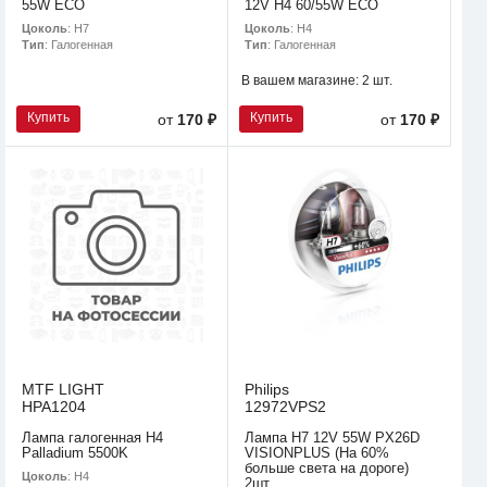
55W ECO
12V H4 60/55W ECO
Цоколь
: H7
Цоколь
: H4
Тип
: Галогенная
Тип
: Галогенная
В вашем магазине:
2 шт.
Купить
Купить
от
170 ₽
от
170 ₽
MTF LIGHT
Philips
HPA1204
12972VPS2
Лампа галогенная H4
Лампа H7 12V 55W PX26D
Palladium 5500K
VISIONPLUS (На 60%
больше света на дороге)
Цоколь
: H4
2шт.