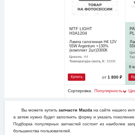
MTF LIGHT
P
H3A1204
PL
Лампа галогенная H4 12V
Ла
55W Argentum +130%
55
(комплект 2шт)3300К
Цо
Цоколь
: H4
Ти
Температура света, K
: 3300K
В в
Купить
К
от
1 800 ₽
Сортировка:
Популярность
Це
Вы можете купить
запчасти Mazda
на сайте нашего инт
а затем нужно будет заполнить форму и указать поколение
Подборка популярных запчастей состоит из наиболее зап
большинства пользователей.