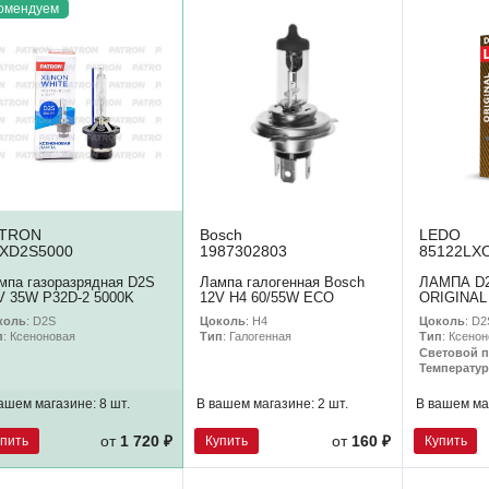
омендуем
ATRON
Bosch
LEDO
XD2S5000
1987302803
85122LX
мпа газоразрядная D2S
Лампа галогенная Bosch
ЛАМПА D2
V 35W P32D-2 5000K
12V H4 60/55W ECO
ORIGINAL
коль
: D2S
Цоколь
: H4
Цоколь
: D2
п
: Ксеноновая
Тип
: Галогенная
Тип
: Ксено
Световой п
Температур
ашем магазине:
8 шт.
В вашем магазине:
2 шт.
В вашем ма
упить
Купить
Купить
от
1 720 ₽
от
160 ₽