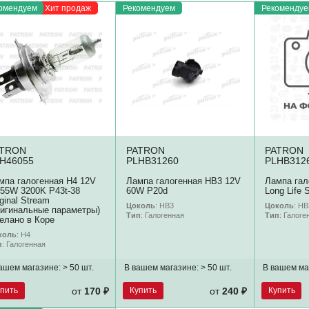
омендуем
Хит продаж
Рекомендуем
Рекомендуе
ATRON
PATRON
PATRON
H46055
PLHB31260
PLHB312
мпа галогенная H4 12V
Лампа галогенная HB3 12V
Лампа гал
/55W 3200K P43t-38
60W P20d
Long Life 
iginal Stream
Цоколь
: HB3
Цоколь
: HB
ригинальные параметры)
Тип
: Галогенная
Тип
: Галоге
елано в Коре
коль
: H4
п
: Галогенная
ашем магазине:
> 50 шт.
В вашем магазине:
> 50 шт.
В вашем ма
упить
Купить
Купить
от
170 ₽
от
240 ₽