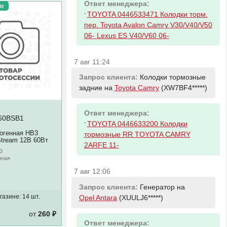
Ответ менеджера:
м
-
TOYOTA 0446533471 Колодки торм.
пер. Toyota Avalon Camry V30/V40/V50
06- Lexus ES V40/V60 06-
7 авг 11:24
Запрос клиента:
Колодки тормозные
задние на
Toyota Camry
(XW7BF4*****)
Ответ менеджера:
60BSB1
-
TOYOTA 0446633200 Колодки
огенная HB3
тормозные RR TOYOTA CAMRY
Stream 12В 60Вт
2ARFE 11-
3
нная
7 авг 12:06
Запрос клиента:
Генератор на
газине:
14 шт.
Opel Antara
(XUULJ6*****)
от
260 ₽
Ответ менеджера: