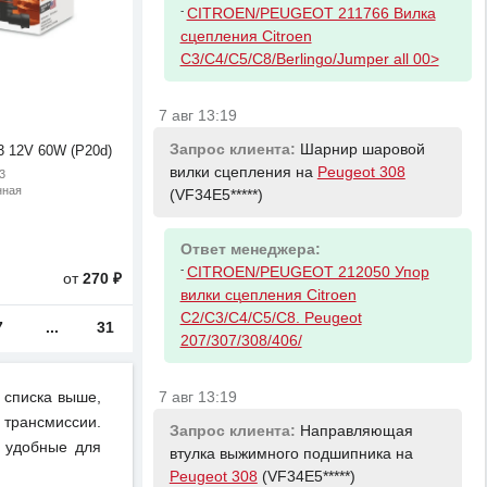
-
CITROEN/PEUGEOT 211766 Вилка
сцепления Citroen
C3/C4/C5/C8/Berlingo/Jumper all 00>
7 авг 13:19
Запрос клиента:
Шарнир шаровой
 12V 60W (P20d)
вилки сцепления на
Peugeot 308
3
нная
(VF34E5*****)
Ответ менеджера:
-
CITROEN/PEUGEOT 212050 Упор
от
270 ₽
вилки сцепления Citroen
C2/C3/C4/C5/C8. Peugeot
7
...
31
207/307/308/406/
 списка выше,
7 авг 13:19
 трансмиссии.
Запрос клиента:
Направляющая
и удобные для
втулка выжимного подшипника на
Peugeot 308
(VF34E5*****)