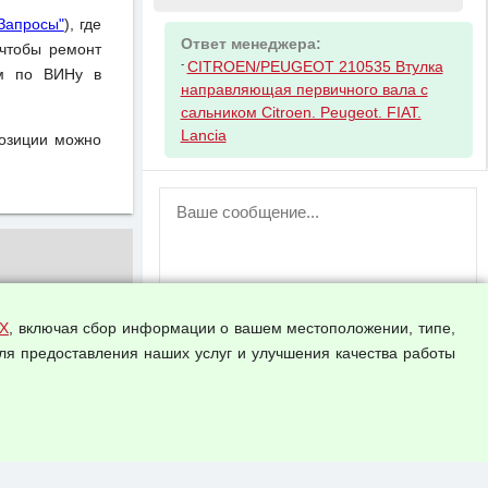
Запросы"
), где
Ответ менеджера:
чтобы ремонт
-
CITROEN/PEUGEOT 210535 Втулка
ом по ВИНу в
направляющая первичного вала с
сальником Citroen. Peugeot. FIAT.
Lancia
позиции можно
ВНИМАНИЕ!
Возможность отправлять сообщения
для незарегистрированных
пользователей временно отключена!
Зарегистрируйтесь или войдите в свой
аккаунт.
Х
, включая сбор информации о вашем местоположении, типе,
ля предоставления наших услуг и улучшения качества работы
Прикрепить