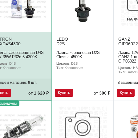
ATRON
LEDO
GANZ
XD4S4300
D2S
GIP06022
мпа газоразрядная D4S
Лампа ксеноновая D2S
Лампа 12
V 35W P32d-5 4300K
Classic 4500K
GANZ 1 шт
GIP06022
коль
: D4S
Цоколь
: D2S
Цоколь
: HB
п
: Ксеноновая
Тип
: Ксеноновая
Тип
: Галоге
ашем магазине:
9 шт.
В вашем ма
упить
Купить
Купить
от
1 620 ₽
от
300 ₽
омендуем