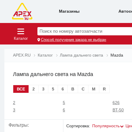
Магазины
Автос
Поиск по номеру автозапчасти
Каталог
Способ получения заказа не выбран
APEX.RU
Каталог
Лампа дальнего света
Mazda
Лампа дальнего света на Mazda
ВСЕ
2
3
5
6
B
C
M
R
2
5
626
3
6
BT-50
Фильтры:
Сортировка:
Популярность
Це