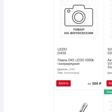
LEDO
S
D4S5
02
Лампа D4S LEDO 5000k
Ав
газоразрядная
SV
St
Цоколь
: D4S
Цо
Тип
: Ксеноновая
Купить
К
от
500 ₽
Рек