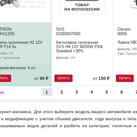
ATRON
SVS
Osram
H11255
0200007000
9005
мпа галогенная H1 12V
Автолампа галогенная
Лампа HB3
W P14 5s
SVS H4 12V 60/55W P43t
Цоколь
: HB
Standard +30%
коль
: H1
Тип
: Галоге
Цоколь
: H4
п
: Галогенная
ашем магазине:
6 шт.
упить
Купить
Купить
от
90 ₽
от
150 ₽
1
2
3
4
5
6
на
ернет-магазина. Для этого выберите модель вашего автомобиля из
 и модификацию с учетом объема двигателя, года выпуска и типа
рашиваемых видов деталей и разбита на категории, понятные 