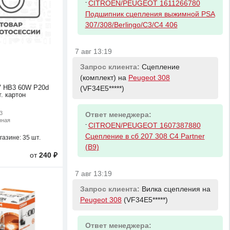
-
CITROEN/PEUGEOT 1611266780
Подшипник сцепления выжимной PSA
307/308/Berlingo/C3/C4 406
7 авг 13:19
Запрос клиента:
Сцепление
(комплект) на
Peugeot 308
V HB3 60W P20d
(VF34E5*****)
. картон
3
Ответ менеджера:
нная
-
CITROEN/PEUGEOT 1607387880
Сцепление в сб 207 308 C4 Partner
газине:
35 шт.
(B9)
от
240 ₽
7 авг 13:19
Запрос клиента:
Вилка сцепления на
Peugeot 308
(VF34E5*****)
Ответ менеджера: