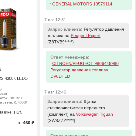
-
GENERAL MOTORS 13579114
7 авг 12:31
Запрос клиента:
Регулятор давления
топлива на
Peugeot Expert
(Z8TVB9*****)
Ответ менеджера:
-
CITROEN/PEUGEOT 9806448980
O
Регулятор давления топлива
DV6DTED
S 4300К LEDO
S
7 авг 12:46
новая
оток, Лм
: 3200
Запрос клиента:
Щетки
а света, K
: 4300K
стеклоочистителя переднего
газине:
1 шт.
(комплект) на
Volkswagen Tiguan
(XW8ZZZ*****)
от
460 ₽
Ответ менеджера: