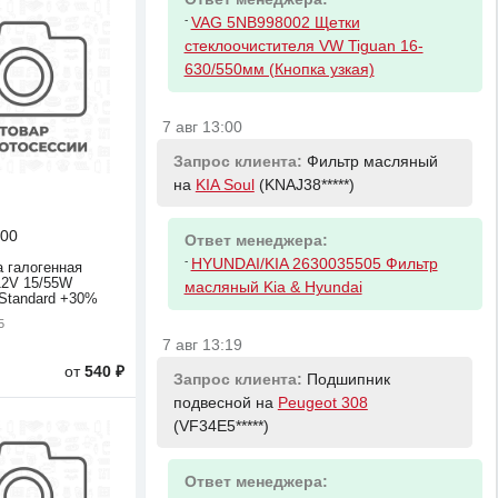
-
VAG 5NB998002 Щетки
стеклоочистителя VW Tiguan 16-
630/550мм (Кнопка узкая)
7 авг 13:00
Запрос клиента:
Фильтр масляный
на
KIA Soul
(KNAJ38*****)
00
Ответ менеджера:
-
HYUNDAI/KIA 2630035505 Фильтр
 галогенная
12V 15/55W
масляный Kia & Hyundai
Standard +30%
5
7 авг 13:19
от
540 ₽
Запрос клиента:
Подшипник
подвесной на
Peugeot 308
(VF34E5*****)
Ответ менеджера: