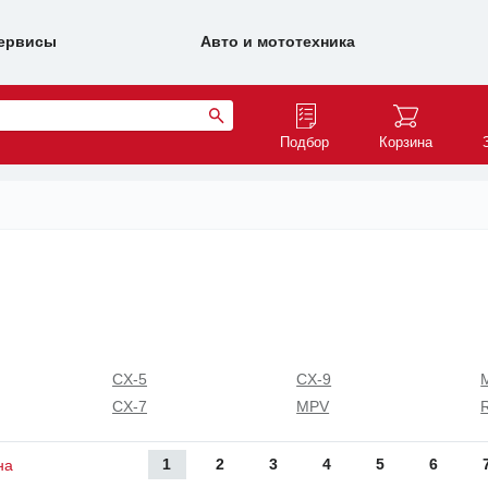
ервисы
Авто и мототехника
Подбор
Корзина
CX-5
CX-9
CX-7
MPV
1
2
3
4
5
6
на