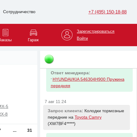
castrol
-
castrol bot
+7 (495) 150-18-88
Сотрудничество
-
total
-
ravenol
Зарегистрироваться
7 авг 10:52
Войти
Заказы
Гараж
Запрос клиента:
Пружина подвески
передняя на
Hyundai Grand Starex
(KMJWA3*****)
Ответ менеджера:
-
HYUNDAI/KIA 546304H900 Пружина
передняя
7 авг 11:24
MX-5
Запрос клиента:
Колодки тормозные
RX-8
передние на
Toyota Camry
(XW7BF4*****)
7
...
31