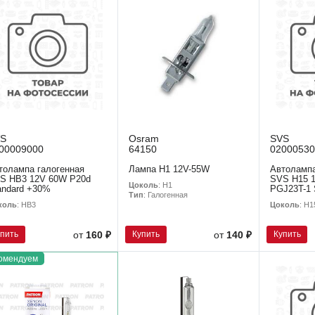
VS
Osram
SVS
00009000
64150
02000530
толампа галогенная
Лампа H1 12V-55W
Автолампа
S HB3 12V 60W P20d
SVS H15 
Цоколь
: H1
andard +30%
PGJ23T-1 
Тип
: Галогенная
коль
: HB3
Цоколь
: H1
упить
Купить
Купить
от
160 ₽
от
140 ₽
омендуем