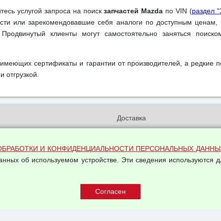
йтесь услугой запроса на поиск
запчастей Mazda
по VIN (
раздел "
ти или зарекомендовавшие себя аналоги по доступным ценам, 
 Продвинутый клиенты могут самостоятельно заняться поиск
 имеющих сертификаты и гарантии от производителей, а редкие 
и отгрузкой.
и
Доставка
бработки и конфиденциальности
Вакансии
ых данных
Оплата и возвраты
ОБРАБОТКИ И КОНФИДЕНЦИАЛЬНОСТИ ПЕРСОНАЛЬНЫХ ДАННЫ
на обработку персональных
данных об используемом устройстве. Эти сведения используются д
Арендодателям
Написать письмо Руководству
овой купли-продажи
оферта