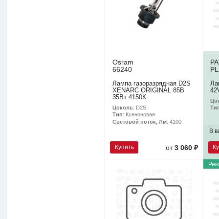
Osram
P
66240
PL
Лампа газоразрядная D2S
Ла
XENARC ORIGINAL 85В
42
35Вт 4150К
Цо
Цоколь
: D2S
Ти
Тип
: Ксеноновая
Световой поток, Лм
: 4100
В в
Купить
К
от
3 060 ₽
Рек