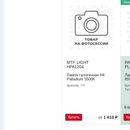
Рек
MTF LIGHT
P
HPA1204
PL
Лампа галогенная H4
Ла
Palladium 5500K
85
Цоколь
: H4
Цо
Ти
В в
Купить
К
от
1 610 ₽