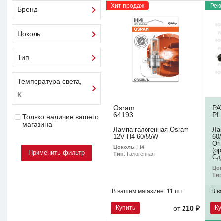
Хит продаж
Рек
Бренд
Цоколь
Тип
Температура света,
K
Osram
P
64193
PL
Только наличие вашего
магазина
Лампа галогенная Osram
Ла
12V H4 60/55W
60
Or
Цоколь
: H4
(о
Тип
: Галогенная
Сд
Цо
Ти
В вашем магазине:
11 шт.
В в
Купить
К
от
210 ₽