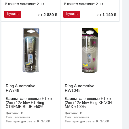
В вашем магазине:
2 шт.
В вашем магазине:
2 шт.
Купить
Купить
от
2 880 ₽
от
1 140 ₽
Ring Automotive
Ring Automotive
RW748
RW1048
Лампы галогеновые H1 к-кт
Лампы галогеновые H1 к-кт
(2шт) 12v 55w H1 Ring
(2шт) 12v 55w Ring XENON
XTREME BLUE +50%
MAX +100%
Цоколь
: H1
Цоколь
: H1
Тип
: Галогенная
Тип
: Галогенная
Температура света, K
: 3700K
Температура света, K
: 3700K