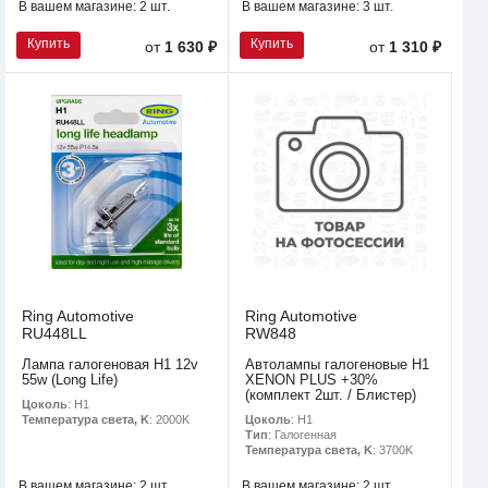
В вашем магазине:
2 шт.
В вашем магазине:
3 шт.
Купить
Купить
от
1 630 ₽
от
1 310 ₽
Ring Automotive
Ring Automotive
RU448LL
RW848
Лампа галогеновая H1 12v
Автолампы галогеновые H1
55w (Long Life)
XENON PLUS +30%
(комплект 2шт. / Блистер)
Цоколь
: H1
Цоколь
: H1
Температура света, K
: 2000K
Тип
: Галогенная
Температура света, K
: 3700K
В вашем магазине:
2 шт.
В вашем магазине:
2 шт.