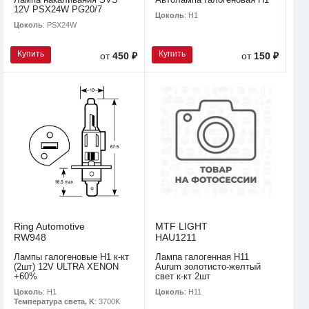
12V PSX24W PG20/7
Цоколь
: H1
Цоколь
: PSX24W
Купить
Купить
от
450 ₽
от
150 ₽
Ring Automotive
MTF LIGHT
RW948
HAU1211
Лампы галогеновые H1 к-кт
Лампа галогенная H11
(2шт) 12V ULTRA XENON
Aurum золотисто-желтый
+60%
свет к-кт 2шт
Цоколь
: H1
Цоколь
: H11
Температура света, K
: 3700K