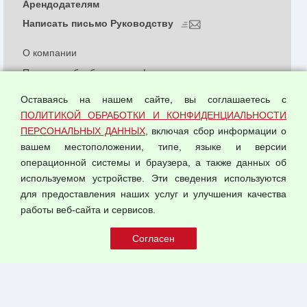
Арендодателям
Написать письмо Руководству
О компании
Политика обработки и конфиденциальности
персональных данных
Оставаясь на нашем сайте, вы соглашаетесь с
Согласием на обработку персональных данных
ПОЛИТИКОЙ ОБРАБОТКИ И КОНФИДЕНЦИАЛЬНОСТИ
Оферта оптовой купли-продажи
ПЕРСОНАЛЬНЫХ ДАННЫХ
, включая сбор информации о
Публичная оферта
вашем местоположении, типе, языке и версии
операционной системы и браузера, а также данных об
используемом устройстве. Эти сведения используются
для предоставления наших услуг и улучшения качества
© 2026 ООО "Феникс"
работы веб-сайта и сервисов.
Все права защищены.