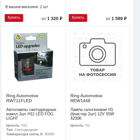
В вашем магазине:
2 шт.
Купить
Купить
от
1 320 ₽
от
1 580 ₽
Ring Automotive
Ring Automotive
RW711FLED
REW1448
Автолампы светодиодные
Лампа галогеновая H1
компл 2шт H11 LED FOG
(блистер 2шт) 12V 55W
LIGHT
4200K
Цоколь
: H11
Цоколь
: H1
Тип
: Светодиодная
Температура света, K
: 6000K