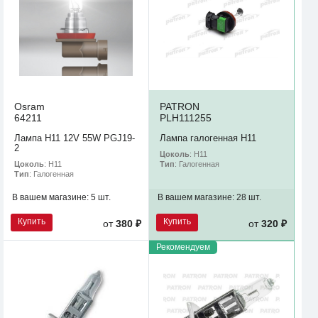
Osram
PATRON
64211
PLH111255
Лампа H11 12V 55W PGJ19-
Лампа галогенная H11
2
Цоколь
: H11
Цоколь
: H11
Тип
: Галогенная
Тип
: Галогенная
В вашем магазине:
5 шт.
В вашем магазине:
28 шт.
Купить
Купить
от
380 ₽
от
320 ₽
Рекомендуем