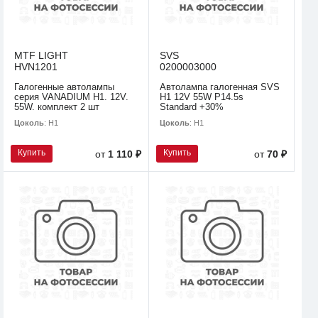
MTF LIGHT
SVS
HVN1201
0200003000
Галогенные автолампы
Автолампа галогенная SVS
серия VANADIUM H1. 12V.
H1 12V 55W P14.5s
55W. комплект 2 шт
Standard +30%
Цоколь
: H1
Цоколь
: H1
Купить
Купить
от
1 110 ₽
от
70 ₽