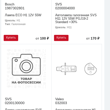
Bosch
SVS
1987302801
0200004000
Лампа ECO H1 12V 55W
Автолампа галогенная SVS
H11 12V 55W PGJ19-2
Цоколь
: H1
Standard +30%
Тип
: Галогенная
Цоколь
: H11
Купить
Купить
от
100 ₽
от
170 ₽
SVS
Valeo
0200130000
032003
Лампа накаливания SVS
Автолампа галогеновая H1