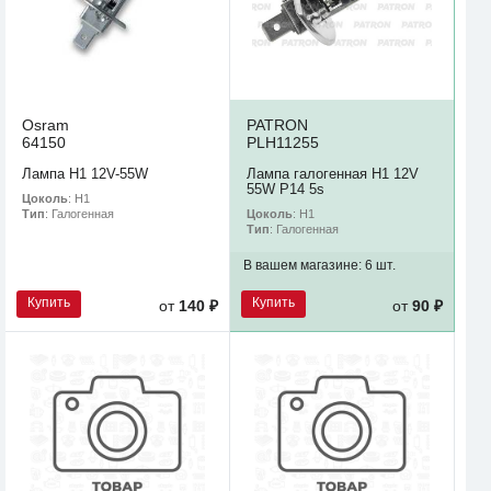
Osram
PATRON
64150
PLH11255
Лампа H1 12V-55W
Лампа галогенная H1 12V
55W P14 5s
Цоколь
: H1
Цоколь
: H1
Тип
: Галогенная
Тип
: Галогенная
В вашем магазине:
6 шт.
Купить
Купить
от
140 ₽
от
90 ₽