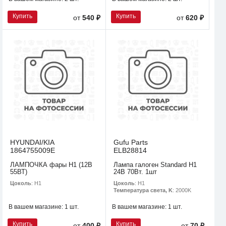
Купить
Купить
от
540 ₽
от
620 ₽
HYUNDAI/KIA
Gufu Parts
1864755009E
ELB28814
ЛАМПОЧКА фары H1 (12В
Лампа галоген Standard H1
55ВТ)
24В 70Вт. 1шт
Цоколь
: H1
Цоколь
: H1
Температура света, K
: 2000K
В вашем магазине:
1 шт.
В вашем магазине:
1 шт.
Купить
Купить
от
400 ₽
от
70 ₽