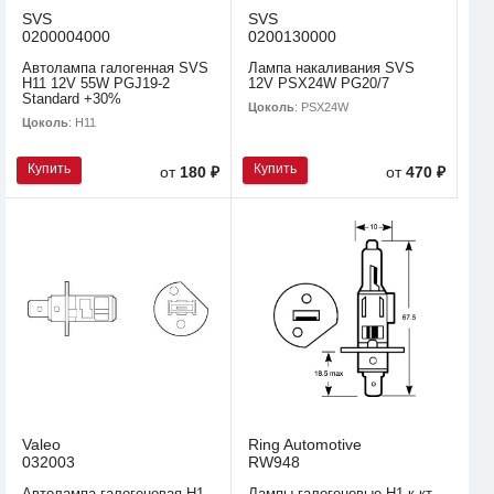
SVS
SVS
0200004000
0200130000
Автолампа галогенная SVS
Лампа накаливания SVS
H11 12V 55W PGJ19-2
12V PSX24W PG20/7
Standard +30%
Цоколь
: PSX24W
Цоколь
: H11
Купить
Купить
от
180 ₽
от
470 ₽
Valeo
Ring Automotive
032003
RW948
Автолампа галогеновая H1
Лампы галогеновые H1 к-кт