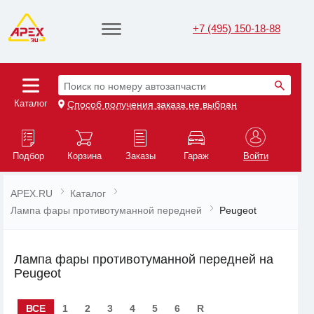
+7 (495) 150-18-88
Поиск по номеру автозапчасти
Каталог
Способ получения заказа не выбран
Подбор
Корзина
Заказы
Гараж
Войти
APEX.RU
Каталог
Лампа фары противотуманной передней
Peugeot
Лампа фары противотуманной передней на
Peugeot
ВСЕ
1
2
3
4
5
6
R