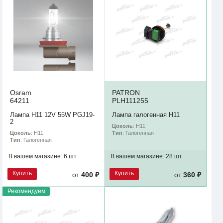
Osram
PATRON
64211
PLH111255
Лампа H11 12V 55W PGJ19-
Лампа галогенная H11
2
Цоколь
: H11
Цоколь
: H11
Тип
: Галогенная
Тип
: Галогенная
В вашем магазине:
6 шт.
В вашем магазине:
28 шт.
Купить
Купить
от
400 ₽
от
360 ₽
Рекомендуем