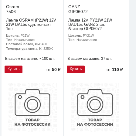
Osram
GANZ
7506
GIP06072
Лампа OSRAM (P21W) 12V
Лампа 12V PY21W 21W
21W BA15s одн. контакт
BAU15s GANZ 2 шт.
1шт
блистер GIP06072
Цоколь
: P21W
Цоколь
: PY21W
Тип
: Накаливания
Тип
: Накаливания
Световой поток, Лм
: 460
Температура света, K
: 3250K
В вашем магазине:
> 100 шт.
В вашем магазине:
37 шт.
Купить
Купить
от
50 ₽
от
110 ₽