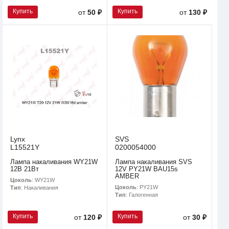
Купить
Купить
от
50 ₽
от
130 ₽
Lynx
SVS
L15521Y
0200054000
Лампа накаливания WY21W
Лампа накаливания SVS
12В 21Вт
12V PY21W BAU15s
AMBER
Цоколь
: WY21W
Цоколь
: PY21W
Тип
: Накаливания
Тип
: Галогенная
Купить
Купить
от
120 ₽
от
30 ₽