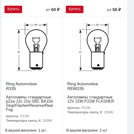
Купить
Купить
от
60 ₽
от
50 ₽
Ring Automotive
Ring Automotive
R335
REW335
Автолампы стандартные
Автолампы стандартные
p21w 12v 21w SBC BA15d
12V 21W P21W FLASHER
Stop/Flasher/Reverse/Rear
Цоколь
: P21W
Fog
Температура света, K
: 2000K
Цоколь
: P21W
Температура света, K
: 2000K
В вашем магазине:
1 шт.
В вашем магазине:
2 шт.