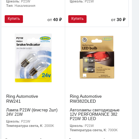
Цоколь
: P21W
Цоколь
: P21W
Тип
: Накаливания
Купить
Купить
от
40 ₽
от
30 ₽
Ring Automotive
Ring Automotive
RW241
RW382DLED
Лампа P21W (блистер 2шт)
Автолампы светодиодные
24V 21W
12V PERFORMANCE 382
P21W 3D LED
Цоколь
: P21W
Цоколь
: P21W
Температура света, K
: 2000K
Температура света, K
: 7000K