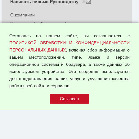
Написать письмо Руководству
О компании
Политика обработки и конфиденциальности
персональных данных
Оставаясь на нашем сайте, вы соглашаетесь с
Согласием на обработку персональных данных
ПОЛИТИКОЙ ОБРАБОТКИ И КОНФИДЕНЦИАЛЬНОСТИ
Оферта оптовой купли-продажи
ПЕРСОНАЛЬНЫХ ДАННЫХ
, включая сбор информации о
Публичная оферта
вашем местоположении, типе, языке и версии
операционной системы и браузера, а также данных об
используемом устройстве. Эти сведения используются
для предоставления наших услуг и улучшения качества
© 2026 ООО "Феникс"
работы веб-сайта и сервисов.
Все права защищены.