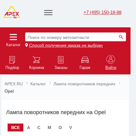
+7 (495) 150-18-88
Поиск по номеру автозапчасти
Каталог
Способ получения заказа не выбран
Подбор
Корзина
Заказы
Гараж
Войти
APEX.RU
Каталог
Лампа поворотников передних
Opel
Лампа поворотников передних на Opel
ВСЕ
A
C
M
O
V