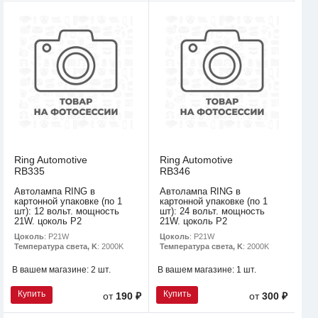
Ring Automotive
Ring Automotive
RB335
RB346
Автолампа RING в
Автолампа RING в
картонной упаковке (по 1
картонной упаковке (по 1
шт): 12 вольт. мощность
шт): 24 вольт. мощность
21W. цоколь P2
21W. цоколь P2
Цоколь
: P21W
Цоколь
: P21W
Температура света, K
: 2000K
Температура света, K
: 2000K
В вашем магазине:
2 шт.
В вашем магазине:
1 шт.
Купить
Купить
от
190 ₽
от
300 ₽