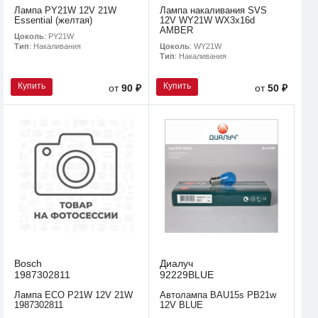
Лампа PY21W 12V 21W
Лампа накаливания SVS
Essential (желтая)
12V WY21W WX3x16d
AMBER
Цоколь
: PY21W
Цоколь
: WY21W
Тип
: Накаливания
Тип
: Накаливания
Купить
Купить
от
90 ₽
от
50 ₽
Bosch
Диалуч
1987302811
92229BLUE
Лампа ECO P21W 12V 21W
Автолампа BAU15s PB21w
1987302811
12V BLUE