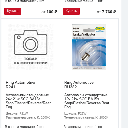
В вашем магазине:
2 шт.
В вашем магазине:
1 шт.
Купить
Купить
от
100 ₽
от
7 760 ₽
Ring Automotive
Ring Automotive
R241
RU382
Автолампы стандартные
Автолампы стандартные
24v 21w SCC BA15s
12v 21w SCC BA15s
Stop/Flasher/Reverse/Rear
Stop/Flasher/Reverse/Rear
Fog
Fog
Цоколь
: P21W
Цоколь
: P21W
Температура света, K
: 2000K
Температура света, K
: 2000K
В вашем магазине:
2 шт.
В вашем магазине:
1 шт.