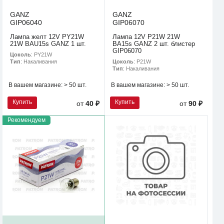
GANZ
GANZ
GIP06040
GIP06070
Лампа желт 12V PY21W
Лампа 12V P21W 21W
21W BAU15s GANZ 1 шт.
BA15s GANZ 2 шт. блистер
GIP06070
Цоколь
: PY21W
Цоколь
: P21W
Тип
: Накаливания
Тип
: Накаливания
В вашем магазине:
> 50 шт.
В вашем магазине:
> 50 шт.
Купить
Купить
от
40 ₽
от
90 ₽
Рекомендуем