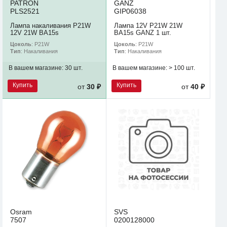
PATRON
GANZ
PLS2521
GIP06038
Лампа накаливания P21W
Лампа 12V P21W 21W
12V 21W BA15s
BA15s GANZ 1 шт.
Цоколь
: P21W
Цоколь
: P21W
Тип
: Накаливания
Тип
: Накаливания
В вашем магазине:
30 шт.
В вашем магазине:
> 100 шт.
Купить
Купить
от
30 ₽
от
40 ₽
Osram
SVS
7507
0200128000