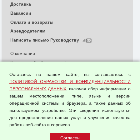
Доставка
Вакансии
Оплата и возвраты
Арендодателям
Написать письмо Руководству
О компании
Политика обработки и конфиденциальности
персональных данных
Оставаясь на нашем сайте, вы соглашаетесь с
Согласием на обработку персональных данных
ПОЛИТИКОЙ ОБРАБОТКИ И КОНФИДЕНЦИАЛЬНОСТИ
Оферта оптовой купли-продажи
ПЕРСОНАЛЬНЫХ ДАННЫХ
, включая сбор информации о
Публичная оферта
вашем местоположении, типе, языке и версии
операционной системы и браузера, а также данных об
используемом устройстве. Эти сведения используются
для предоставления наших услуг и улучшения качества
© 2026 ООО "Феникс"
работы веб-сайта и сервисов.
Все права защищены.