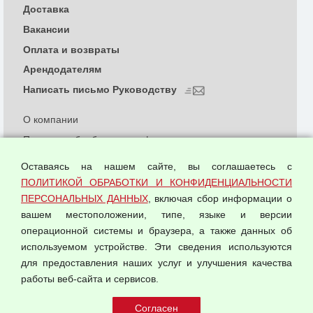
Доставка
Вакансии
Оплата и возвраты
Арендодателям
Написать письмо Руководству
О компании
Политика обработки и конфиденциальности
персональных данных
Оставаясь на нашем сайте, вы соглашаетесь с
Согласием на обработку персональных данных
ПОЛИТИКОЙ ОБРАБОТКИ И КОНФИДЕНЦИАЛЬНОСТИ
Оферта оптовой купли-продажи
ПЕРСОНАЛЬНЫХ ДАННЫХ
, включая сбор информации о
Публичная оферта
вашем местоположении, типе, языке и версии
операционной системы и браузера, а также данных об
используемом устройстве. Эти сведения используются
для предоставления наших услуг и улучшения качества
© 2026 ООО "Феникс"
работы веб-сайта и сервисов.
Все права защищены.