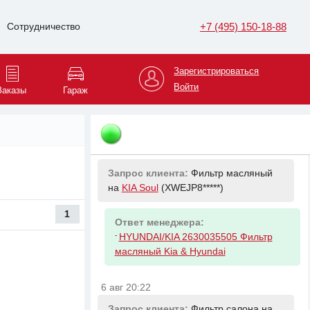
+7 (495) 150-18-88
Сотрудничество
6 авг 20:06
Запрос клиента:
Мотор отопителя на
Renault Megane
(VF1LM1*****)
Зарегистрироваться
Войти
Заказы
Гараж
Ответ менеджера:
-
RENAULT 7701056965
6 авг 20:22
Запрос клиента:
Фильтр масляный
на
KIA Soul
(XWEJP8*****)
1
Ответ менеджера:
-
HYUNDAI/KIA 2630035505 Фильтр
масляный Kia & Hyundai
6 авг 20:22
Запрос клиента:
Фильтр салона на