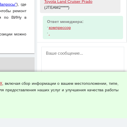
Toyota Land Cruiser Prado
Запросы"
), где
(JTEAM2*****)
чтобы ремонт
ом по ВИНу в
Ответ менеджера:
-
компрессор
-
.
позиции можно
ВНИМАНИЕ!
Возможность отправлять сообщения
для незарегистрированных
пользователей временно отключена!
Зарегистрируйтесь или войдите в свой
аккаунт.
Х
, включая сбор информации о вашем местоположении, типе,
ля предоставления наших услуг и улучшения качества работы
Прикрепить