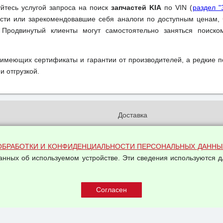
уйтесь услугой запроса на поиск
запчастей KIA
по VIN (
раздел "
ти или зарекомендовавшие себя аналоги по доступным ценам, 
 Продвинутый клиенты могут самостоятельно заняться поиск
 имеющих сертификаты и гарантии от производителей, а редкие 
и отгрузкой.
и
Доставка
бработки и конфиденциальности
Вакансии
ых данных
Оплата и возвраты
ОБРАБОТКИ И КОНФИДЕНЦИАЛЬНОСТИ ПЕРСОНАЛЬНЫХ ДАННЫ
на обработку персональных
данных об используемом устройстве. Эти сведения используются д
Арендодателям
Написать письмо Руководству
овой купли-продажи
оферта