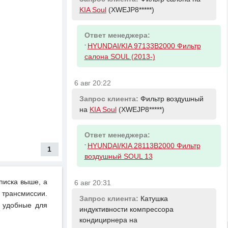
KIA Soul
(XWEJP8*****)
Ответ менеджера:
-
HYUNDAI/KIA 97133B2000 Фильтр
салона SOUL (2013-)
6 авг 20:22
Запрос клиента:
Фильтр воздушный
на
KIA Soul
(XWEJP8*****)
Ответ менеджера:
-
HYUNDAI/KIA 28113B2000 Фильтр
1
воздушный SOUL 13
писка выше, а
6 авг 20:31
 трансмиссии.
Запрос клиента:
Катушка
и удобные для
индуктивности компрессора
кондицирнера на