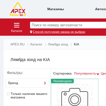
Магазины
Автос
Поиск по номеру автозапчасти
Каталог
Способ получения заказа не выбран
APEX.RU
Каталог
Лямбда зонд
KIA
Лямбда зонд на KIA
Фильтры:
Сортировка:
Популярность
Це
Рекомендуем
Бренд
Только наличие вашего
магазина