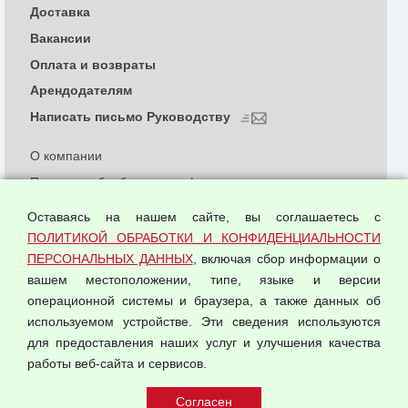
Доставка
Вакансии
Оплата и возвраты
Арендодателям
Написать письмо Руководству
О компании
Политика обработки и конфиденциальности
персональных данных
Оставаясь на нашем сайте, вы соглашаетесь с
Согласием на обработку персональных данных
ПОЛИТИКОЙ ОБРАБОТКИ И КОНФИДЕНЦИАЛЬНОСТИ
Оферта оптовой купли-продажи
ПЕРСОНАЛЬНЫХ ДАННЫХ
, включая сбор информации о
Публичная оферта
вашем местоположении, типе, языке и версии
операционной системы и браузера, а также данных об
используемом устройстве. Эти сведения используются
для предоставления наших услуг и улучшения качества
© 2026 ООО "Феникс"
работы веб-сайта и сервисов.
Все права защищены.