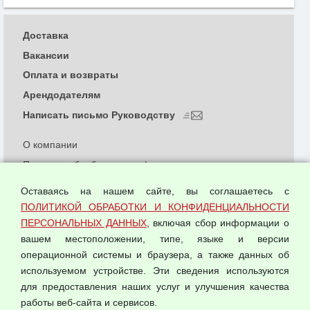
Доставка
Вакансии
Оплата и возвраты
Арендодателям
Написать письмо Руководству
О компании
Политика обработки и конфиденциальности
персональных данных
Оставаясь на нашем сайте, вы соглашаетесь с
Согласием на обработку персональных данных
ПОЛИТИКОЙ ОБРАБОТКИ И КОНФИДЕНЦИАЛЬНОСТИ
Оферта оптовой купли-продажи
ПЕРСОНАЛЬНЫХ ДАННЫХ
, включая сбор информации о
Публичная оферта
вашем местоположении, типе, языке и версии
операционной системы и браузера, а также данных об
используемом устройстве. Эти сведения используются
для предоставления наших услуг и улучшения качества
© 2026 ООО "Феникс"
работы веб-сайта и сервисов.