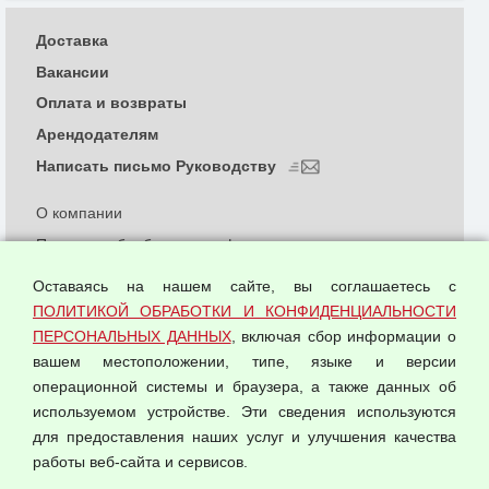
Доставка
Вакансии
Оплата и возвраты
Арендодателям
Написать письмо Руководству
О компании
Политика обработки и конфиденциальности
персональных данных
Оставаясь на нашем сайте, вы соглашаетесь с
Согласием на обработку персональных данных
ПОЛИТИКОЙ ОБРАБОТКИ И КОНФИДЕНЦИАЛЬНОСТИ
Оферта оптовой купли-продажи
ПЕРСОНАЛЬНЫХ ДАННЫХ
, включая сбор информации о
Публичная оферта
вашем местоположении, типе, языке и версии
операционной системы и браузера, а также данных об
используемом устройстве. Эти сведения используются
для предоставления наших услуг и улучшения качества
© 2026 ООО "Феникс"
работы веб-сайта и сервисов.
Все права защищены.