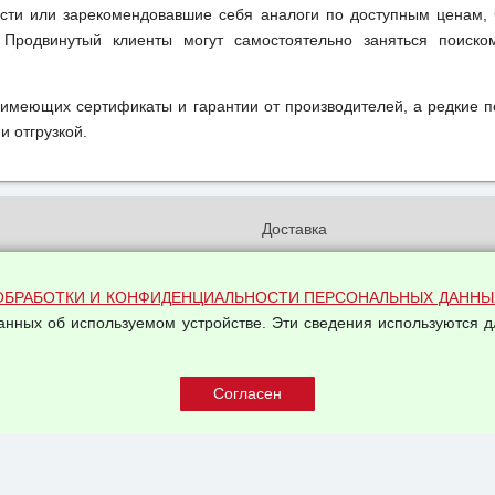
ти или зарекомендовавшие себя аналоги по доступным ценам, 
 Продвинутый клиенты могут самостоятельно заняться поиск
 имеющих сертификаты и гарантии от производителей, а редкие 
и отгрузкой.
и
Доставка
бработки и конфиденциальности
Вакансии
ых данных
Оплата и возвраты
ОБРАБОТКИ И КОНФИДЕНЦИАЛЬНОСТИ ПЕРСОНАЛЬНЫХ ДАННЫ
на обработку персональных
данных об используемом устройстве. Эти сведения используются д
Арендодателям
Написать письмо Руководству
овой купли-продажи
оферта