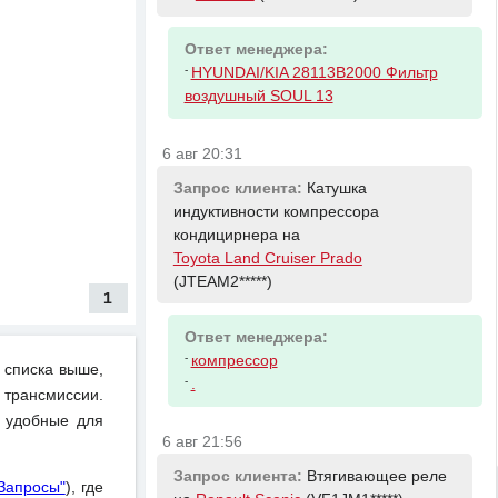
Ответ менеджера:
-
HYUNDAI/KIA 28113B2000 Фильтр
воздушный SOUL 13
6 авг 20:31
Запрос клиента:
Катушка
индуктивности компрессора
кондицирнера на
Toyota Land Cruiser Prado
(JTEAM2*****)
1
Ответ менеджера:
-
компрессор
 списка выше,
-
.
 трансмиссии.
и удобные для
6 авг 21:56
Запрос клиента:
Втягивающее реле
Запросы"
), где