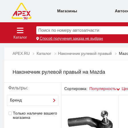
Магазины
Автос
Поиск по номеру автозапчасти
Каталог
Способ получения заказа не выбран
APEX.RU
Каталог
Наконечник рулевой правый
Maz
Наконечник рулевой правый на Mazda
Фильтры:
Сортировка:
Популярность
Це
Бренд
Только наличие вашего
магазина