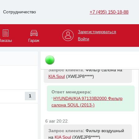
Запрос клиента:
Фильтр масляный
+7 (495) 150-18-88
Сотрудничество
на
KIA Soul
(XWEJP8*****)
Ответ менеджера:
Зарегистрироваться
-
HYUNDAI/KIA 2630035505 Фильтр
Войти
Заказы
Гараж
масляный Kia & Hyundai
6 авг 20:22
Запрос клиента:
Фильтр салона на
KIA Soul
(XWEJP8*****)
Ответ менеджера:
1
-
HYUNDAI/KIA 97133B2000 Фильтр
салона SOUL (2013-)
6 авг 20:22
Запрос клиента:
Фильтр воздушный
на
KIA Soul
(XWEJP8*****)