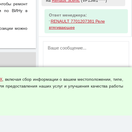
на
Renault Scenic
(VF1JM1*****)
чтобы ремонт
ом по ВИНу в
Ответ менеджера:
-
RENAULT 7701207381 Реле
втягивающее
позиции можно
ВНИМАНИЕ!
Возможность отправлять сообщения
для незарегистрированных
пользователей временно отключена!
Зарегистрируйтесь или войдите в свой
аккаунт.
Х
, включая сбор информации о вашем местоположении, типе,
ля предоставления наших услуг и улучшения качества работы
Прикрепить