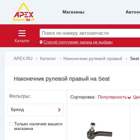
Магазины
Автос
Поиск по номеру автозапчасти
Каталог
Способ получения заказа не выбран
APEX.RU
Каталог
Наконечник рулевой правый
Seat
Наконечник рулевой правый на Seat
Фильтры:
Сортировка:
Популярность
Це
Бренд
Только наличие вашего
магазина