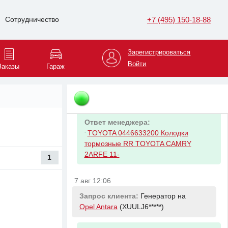
Ответ менеджера:
+7 (495) 150-18-88
Сотрудничество
-
TOYOTA 0446533471 Колодки торм.
пер. Toyota Avalon Camry V30/V40/V50
06- Lexus ES V40/V60 06-
Зарегистрироваться
Войти
Заказы
Гараж
7 авг 11:24
Запрос клиента:
Колодки тормозные
задние на
Toyota Camry
(XW7BF4*****)
Ответ менеджера:
-
TOYOTA 0446633200 Колодки
тормозные RR TOYOTA CAMRY
2ARFE 11-
1
7 авг 12:06
Запрос клиента:
Генератор на
Opel Antara
(XUULJ6*****)