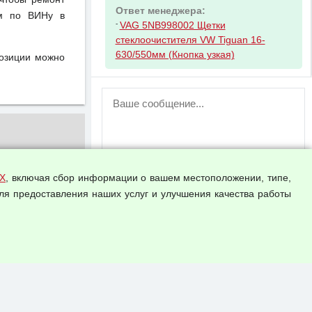
Ответ менеджера:
ом по ВИНу в
-
VAG 5NB998002 Щетки
стеклоочистителя VW Tiguan 16-
630/550мм (Кнопка узкая)
позиции можно
ВНИМАНИЕ!
Возможность отправлять сообщения
для незарегистрированных
пользователей временно отключена!
Зарегистрируйтесь или войдите в свой
аккаунт.
Х
, включая сбор информации о вашем местоположении, типе,
ля предоставления наших услуг и улучшения качества работы
Прикрепить