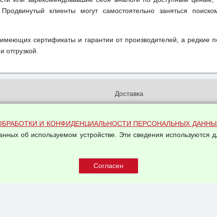
 Продвинутый клиенты могут самостоятельно заняться поиск
 имеющих сертификаты и гарантии от производителей, а редкие 
и отгрузкой.
и
Доставка
бработки и конфиденциальности
Вакансии
ых данных
Оплата и возвраты
ОБРАБОТКИ И КОНФИДЕНЦИАЛЬНОСТИ ПЕРСОНАЛЬНЫХ ДАННЫ
на обработку персональных
данных об используемом устройстве. Эти сведения используются д
Арендодателям
Написать письмо Руководству
овой купли-продажи
оферта