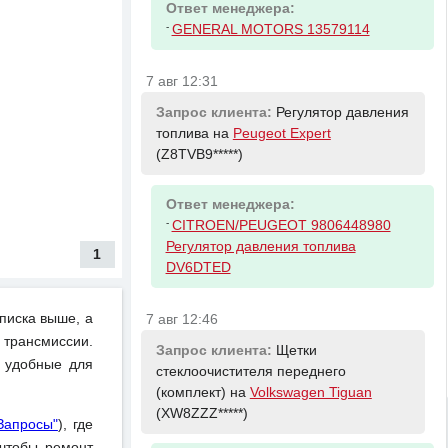
Ответ менеджера:
-
GENERAL MOTORS 13579114
7 авг 12:31
Запрос клиента:
Регулятор давления
топлива на
Peugeot Expert
(Z8TVB9*****)
Ответ менеджера:
-
CITROEN/PEUGEOT 9806448980
Регулятор давления топлива
1
DV6DTED
писка выше, а
7 авг 12:46
 трансмиссии.
Запрос клиента:
Щетки
и удобные для
стеклоочистителя переднего
(комплект) на
Volkswagen Tiguan
(XW8ZZZ*****)
Запросы"
), где
чтобы ремонт