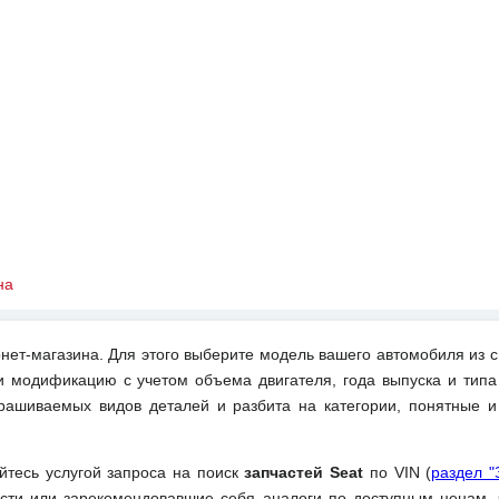
на
нет-магазина. Для этого выберите модель вашего автомобиля из с
и модификацию с учетом объема двигателя, года выпуска и типа
рашиваемых видов деталей и разбита на категории, понятные 
уйтесь услугой запроса на поиск
запчастей Seat
по VIN (
раздел "
ти или зарекомендовавшие себя аналоги по доступным ценам, 