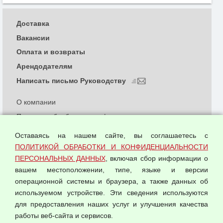
Доставка
Вакансии
Оплата и возвраты
Арендодателям
Написать письмо Руководству
О компании
Политика обработки и конфиденциальности
персональных данных
Оставаясь на нашем сайте, вы соглашаетесь с
Согласием на обработку персональных данных
ПОЛИТИКОЙ ОБРАБОТКИ И КОНФИДЕНЦИАЛЬНОСТИ
Оферта оптовой купли-продажи
ПЕРСОНАЛЬНЫХ ДАННЫХ
, включая сбор информации о
Публичная оферта
вашем местоположении, типе, языке и версии
операционной системы и браузера, а также данных об
используемом устройстве. Эти сведения используются
для предоставления наших услуг и улучшения качества
© 2026 ООО "Феникс"
работы веб-сайта и сервисов.