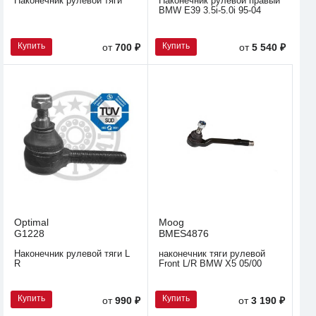
Наконечник рулевой тяги
Наконечник рулевой правый
BMW E39 3.5i-5.0i 95-04
Купить
Купить
от
700 ₽
от
5 540 ₽
Optimal
Moog
G1228
BMES4876
Наконечник рулевой тяги L
наконечник тяги рулевой
R
Front L/R BMW X5 05/00
Купить
Купить
от
990 ₽
от
3 190 ₽