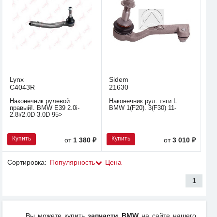
Lynx
Sidem
C4043R
21630
Наконечник рулевой
Наконечник рул. тяги L
правый!. BMW E39 2.0i-
BMW 1(F20). 3(F30) 11-
2.8i/2.0D-3.0D 95>
Купить
Купить
от
1 380 ₽
от
3 010 ₽
Сортировка:
Популярность
Цена
1
Вы можете купить
запчасти BMW
на сайте нашего