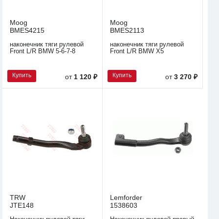
Moog
Moog
BMES4215
BMES2113
наконечник тяги рулевой
наконечник тяги рулевой
Front L/R BMW 5-6-7-8
Front L/R BMW X5
Купить
Купить
от
1 120 ₽
от
3 270 ₽
TRW
Lemforder
JTE148
1538603