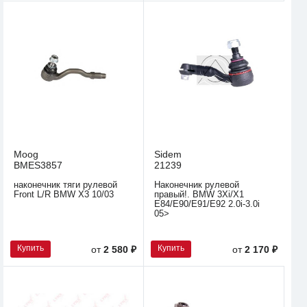
Moog
Sidem
BMES3857
21239
наконечник тяги рулевой
Наконечник рулевой
Front L/R BMW X3 10/03
правый!. BMW 3Xi/X1
E84/E90/E91/E92 2.0i-3.0i
05>
Купить
Купить
от
2 580 ₽
от
2 170 ₽