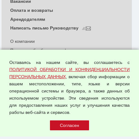
Вакансии
Оплата и возвраты
Арендодателям
Написать письмо Руководству
О компании
Политика обработки и конфиденциальности
персональных данных
Оставаясь на нашем сайте, вы соглашаетесь с
Согласием на обработку персональных данных
ПОЛИТИКОЙ ОБРАБОТКИ И КОНФИДЕНЦИАЛЬНОСТИ
Оферта оптовой купли-продажи
ПЕРСОНАЛЬНЫХ ДАННЫХ
, включая сбор информации о
Публичная оферта
вашем местоположении, типе, языке и версии
операционной системы и браузера, а также данных об
используемом устройстве. Эти сведения используются
для предоставления наших услуг и улучшения качества
© 2026 ООО "Феникс"
работы веб-сайта и сервисов.
Все права защищены.