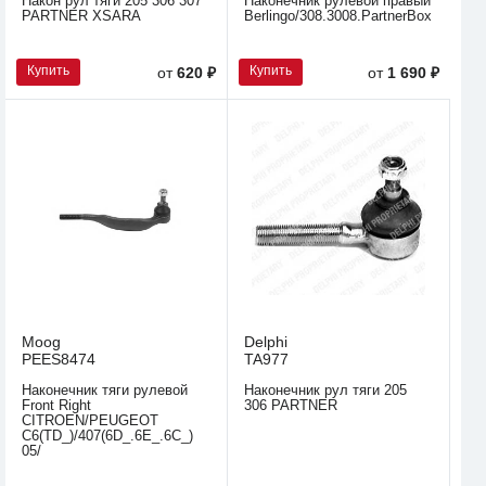
Након рул тяги 205 306 307
Наконечник рулевой правый
PARTNER XSARA
Berlingo/308.3008.PartnerBox
Купить
Купить
от
620 ₽
от
1 690 ₽
Moog
Delphi
PEES8474
TA977
Наконечник тяги рулевой
Наконечник рул тяги 205
Front Right
306 PARTNER
CITROEN/PEUGEOT
C6(TD_)/407(6D_.6E_.6C_)
05/