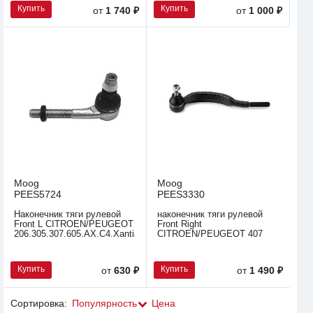
Купить
Купить
от
1 740 ₽
от
1 000 ₽
Moog
Moog
PEES5724
PEES3330
Наконечник тяги рулевой
наконечник тяги рулевой
Front L CITROEN/PEUGEOT
Front Right
206.305.307.605.AX.C4.Xantia
CITROEN/PEUGEOT 407
Купить
Купить
от
630 ₽
от
1 490 ₽
Сортировка:
Популярность
Цена