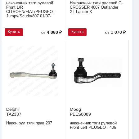
наконечник тяги рулевой
Наконечник тяги рулевой C-
Front L/R
CROSSER 4007 Outlander
CITROEN/FIAT/PEUGEOT
XL Lancer X
Jumpy/Scudo/807 01/07-
Купить
Купить
от
4 060 ₽
от
1 070 ₽
Delphi
Moog
TA2337
PEES0089
Након рул тяги прав 207
наконечник тяги рулевой
Front Left PEUGEOT 406