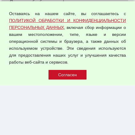
Политика обработки и конфиденциальности
персональных данных
Оставаясь на нашем сайте, вы соглашаетесь с
Согласием на обработку персональных данных
ПОЛИТИКОЙ ОБРАБОТКИ И КОНФИДЕНЦИАЛЬНОСТИ
Оферта оптовой купли-продажи
ПЕРСОНАЛЬНЫХ ДАННЫХ
, включая сбор информации о
Публичная оферта
вашем местоположении, типе, языке и версии
операционной системы и браузера, а также данных об
используемом устройстве. Эти сведения используются
для предоставления наших услуг и улучшения качества
© 2026 ООО "Феникс"
работы веб-сайта и сервисов.
Все права защищены.