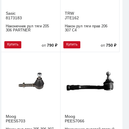
Sasic
TRW
8173183
JTE162
Наконечник рул тяги 205
Након рул тяги прав 206
306 PARTNER
307 C4
Купить
Купить
от
790 ₽
от
750 ₽
Moog
Moog
PEES5703
PEES7066