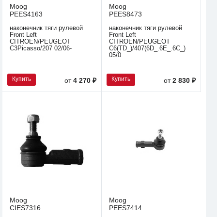
Moog
Moog
PEES4163
PEES8473
наконечник тяги рулевой
наконечник тяги рулевой
Front Left
Front Left
CITROEN/PEUGEOT
CITROEN/PEUGEOT
C3Picasso/207 02/06-
C6(TD_)/407(6D_.6E_.6C_)
05/0
Купить
Купить
от
4 270 ₽
от
2 830 ₽
Moog
Moog
CIES7316
PEES7414