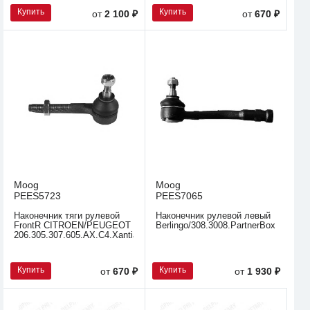
Купить
Купить
от
2 100 ₽
от
670 ₽
Moog
Moog
PEES5723
PEES7065
Наконечник тяги рулевой
Наконечник рулевой левый
FrontR CITROEN/PEUGEOT
Berlingo/308.3008.PartnerBox.
206.305.307.605.AX.C4.Xantia.
Купить
Купить
от
670 ₽
от
1 930 ₽