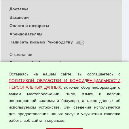
Доставка
Вакансии
Оплата и возвраты
Арендодателям
Написать письмо Руководству
О компании
Политика обработки и конфиденциальности
персональных данных
Оставаясь на нашем сайте, вы соглашаетесь с
Согласием на обработку персональных данных
ПОЛИТИКОЙ ОБРАБОТКИ И КОНФИДЕНЦИАЛЬНОСТИ
Оферта оптовой купли-продажи
ПЕРСОНАЛЬНЫХ ДАННЫХ
, включая сбор информации о
Публичная оферта
вашем местоположении, типе, языке и версии
операционной системы и браузера, а также данных об
используемом устройстве. Эти сведения используются
для предоставления наших услуг и улучшения качества
© 2026 ООО "Феникс"
работы веб-сайта и сервисов.
Все права защищены.