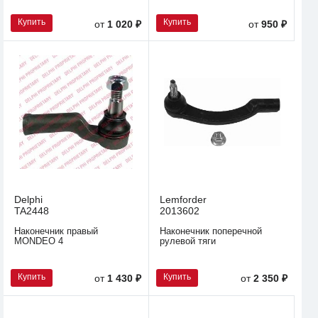
Купить
Купить
от
1 020 ₽
от
950 ₽
Delphi
Lemforder
TA2448
2013602
Наконечник правый
Наконечник поперечной
MONDEO 4
рулевой тяги
Купить
Купить
от
1 430 ₽
от
2 350 ₽