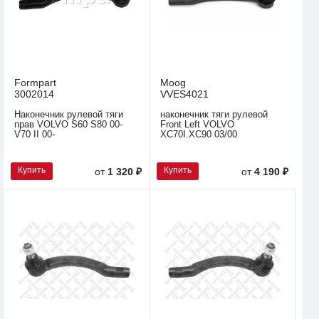
Formpart
Moog
3002014
VVES4021
Наконечник рулевой тяги
наконечник тяги рулевой
прав VOLVO S60 S80 00-
Front Left VOLVO
V70 II 00-
XC70I.XC90 03/00
Купить
Купить
от
1 320 ₽
от
4 190 ₽