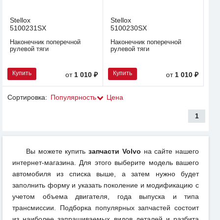
Stellox
Stellox
5100231SX
5100230SX
Наконечник поперечной
Наконечник поперечной
рулевой тяги
рулевой тяги
Купить
Купить
от
1 010 ₽
от
1 010 ₽
Сортировка:
Популярность
Цена
1
Вы можете купить
запчасти Volvo
на сайте нашего
интернет-магазина. Для этого выберите модель вашего
автомобиля из списка выше, а затем нужно будет
заполнить форму и указать поколение и модификацию с
учетом объема двигателя, года выпуска и типа
трансмиссии. Подборка популярных запчастей состоит
из наиболее запрашиваемых видов деталей и разбита