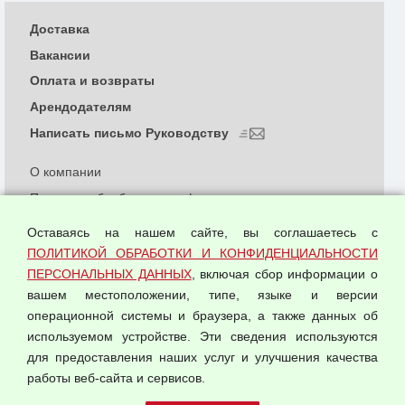
Доставка
Вакансии
Оплата и возвраты
Арендодателям
Написать письмо Руководству
О компании
Политика обработки и конфиденциальности
персональных данных
Оставаясь на нашем сайте, вы соглашаетесь с
Согласием на обработку персональных данных
ПОЛИТИКОЙ ОБРАБОТКИ И КОНФИДЕНЦИАЛЬНОСТИ
Оферта оптовой купли-продажи
ПЕРСОНАЛЬНЫХ ДАННЫХ
, включая сбор информации о
Публичная оферта
вашем местоположении, типе, языке и версии
операционной системы и браузера, а также данных об
используемом устройстве. Эти сведения используются
для предоставления наших услуг и улучшения качества
© 2026 ООО "Феникс"
работы веб-сайта и сервисов.
Все права защищены.