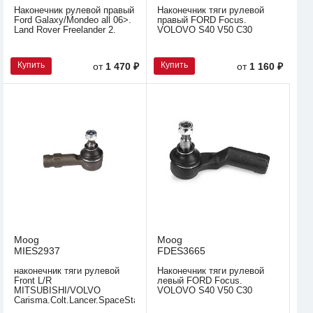
Наконечник рулевой правый
Наконечник тяги рулевой
Ford Galaxy/Mondeo all 06>.
правый FORD Focus.
Land Rover Freelander 2.
VOLOVO S40 V50 C30
Купить
Купить
от
1 470 ₽
от
1 160 ₽
Moog
Moog
MIES2937
FDES3665
наконечник тяги рулевой
Наконечник тяги рулевой
Front L/R
левый FORD Focus.
MITSUBISHI/VOLVO
VOLOVO S40 V50 C30
Carisma.Colt.Lancer.SpaceStar