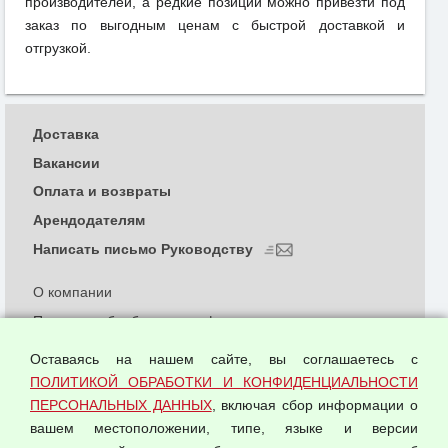
производителей, а редкие позиции можно привезти под
заказ по выгодным ценам с быстрой доставкой и
отгрузкой.
Доставка
Вакансии
Оплата и возвраты
Арендодателям
Написать письмо Руководству
О компании
Политика обработки и конфиденциальности
персональных данных
Оставаясь на нашем сайте, вы соглашаетесь с
Согласием на обработку персональных данных
ПОЛИТИКОЙ ОБРАБОТКИ И КОНФИДЕНЦИАЛЬНОСТИ
Оферта оптовой купли-продажи
ПЕРСОНАЛЬНЫХ ДАННЫХ
, включая сбор информации о
Публичная оферта
вашем местоположении, типе, языке и версии