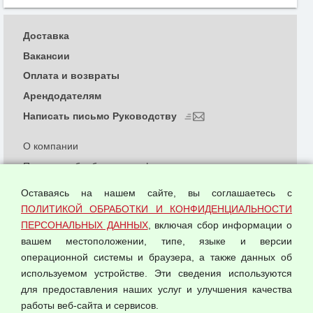
Доставка
Вакансии
Оплата и возвраты
Арендодателям
Написать письмо Руководству
О компании
Политика обработки и конфиденциальности
персональных данных
Оставаясь на нашем сайте, вы соглашаетесь с
Согласием на обработку персональных данных
ПОЛИТИКОЙ ОБРАБОТКИ И КОНФИДЕНЦИАЛЬНОСТИ
Оферта оптовой купли-продажи
ПЕРСОНАЛЬНЫХ ДАННЫХ
, включая сбор информации о
Публичная оферта
вашем местоположении, типе, языке и версии
операционной системы и браузера, а также данных об
используемом устройстве. Эти сведения используются
для предоставления наших услуг и улучшения качества
© 2026 ООО "Феникс"
работы веб-сайта и сервисов.