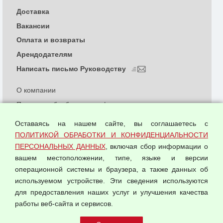
Доставка
Вакансии
Оплата и возвраты
Арендодателям
Написать письмо Руководству
О компании
Политика обработки и конфиденциальности
персональных данных
Оставаясь на нашем сайте, вы соглашаетесь с
Согласием на обработку персональных данных
ПОЛИТИКОЙ ОБРАБОТКИ И КОНФИДЕНЦИАЛЬНОСТИ
Оферта оптовой купли-продажи
ПЕРСОНАЛЬНЫХ ДАННЫХ
, включая сбор информации о
Публичная оферта
вашем местоположении, типе, языке и версии
операционной системы и браузера, а также данных об
используемом устройстве. Эти сведения используются
для предоставления наших услуг и улучшения качества
© 2026 ООО "Феникс"
работы веб-сайта и сервисов.
Все права защищены.