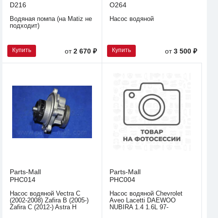
D216
O264
Водяная помпа (на Matiz не
Насос водяной
подходит)
Купить
Купить
от
2 670 ₽
от
3 500 ₽
Parts-Mall
Parts-Mall
PHC014
PHC004
Насос водяной Vectra C
Насос водяной Chevrolet
(2002-2008) Zafira B (2005-)
Aveo Lacetti DAEWOO
Zafira C (2012-) Astra H
NUBIRA 1.4 1.6L 97-