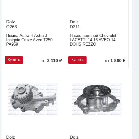
Dolz
Dolz
O263
D211
Помпа Astra H Astra J
Насос водяной Chevrolet
Insignia Cruze Aveo T250
LACETTI 14 16 AVEO 14
PA959
DOHS REZZO
Купить
Купить
от
2 110 ₽
от
1 860 ₽
Dolz
Dolz