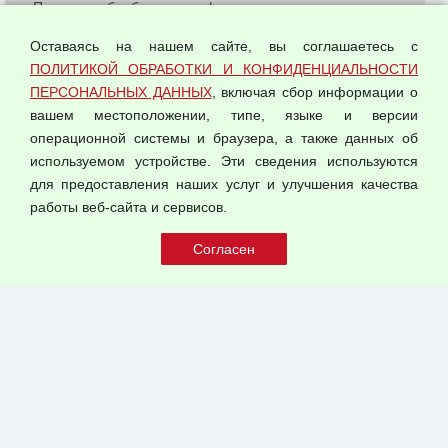
Политика обработки и конфиденциальности
персональных данных
Оставаясь на нашем сайте, вы соглашаетесь с
Согласием на обработку персональных данных
ПОЛИТИКОЙ ОБРАБОТКИ И КОНФИДЕНЦИАЛЬНОСТИ
Оферта оптовой купли-продажи
ПЕРСОНАЛЬНЫХ ДАННЫХ
, включая сбор информации о
Публичная оферта
вашем местоположении, типе, языке и версии
операционной системы и браузера, а также данных об
используемом устройстве. Эти сведения используются
для предоставления наших услуг и улучшения качества
© 2026 ООО "Феникс"
работы веб-сайта и сервисов.
Все права защищены.