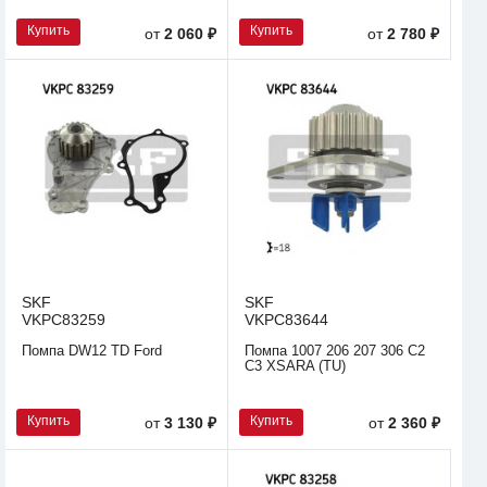
Купить
Купить
от
2 060 ₽
от
2 780 ₽
SKF
SKF
VKPC83259
VKPC83644
Помпа DW12 TD Ford
Помпа 1007 206 207 306 C2
C3 XSARA (TU)
Купить
Купить
от
3 130 ₽
от
2 360 ₽