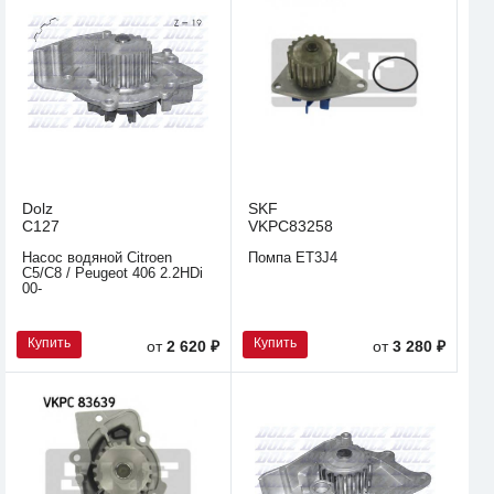
Dolz
SKF
C127
VKPC83258
Насос водяной Citroen
Помпа ET3J4
C5/C8 / Peugeot 406 2.2HDi
00-
Купить
Купить
от
2 620 ₽
от
3 280 ₽