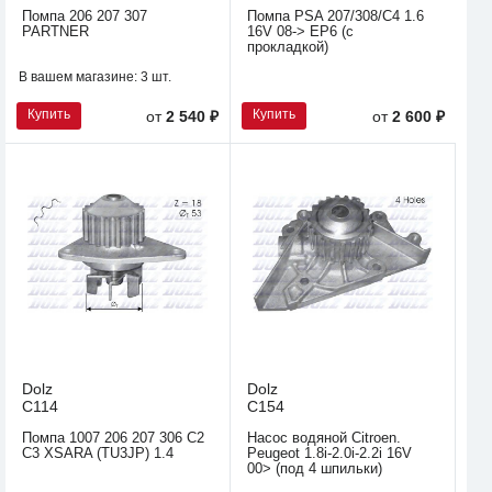
Помпа 206 207 307
Помпа PSA 207/308/C4 1.6
PARTNER
16V 08-> ЕР6 (с
прокладкой)
В вашем магазине:
3 шт.
Купить
Купить
от
2 540 ₽
от
2 600 ₽
Dolz
Dolz
C114
C154
Помпа 1007 206 207 306 C2
Насос водяной Citroen.
C3 XSARA (TU3JP) 1.4
Peugeot 1.8i-2.0i-2.2i 16V
00> (под 4 шпильки)