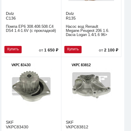
Dolz
Dolz
C136
R135
Помпа EP6 308.408.508.C4
Насос вод Renault
DS4 1.4-1.6V (с прокладкой)
Megane.Peugeot 206 1.6.
Dacia Logan 1.4/1.6 96>
Купить
Купить
от
1 650 ₽
от
2 100 ₽
SKF
SKF
VKPC83430
VKPC83812