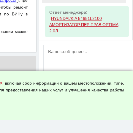
Запросы"
), где
чтобы ремонт
Ответ менеджера:
ом по ВИНу в
-
HYUNDAI/KIA 54651L2100
АМОРТИЗАТОР ПЕР ПРАВ OPTIMA
2.0Л
позиции можно
ВНИМАНИЕ!
Возможность отправлять сообщения
для незарегистрированных
пользователей временно отключена!
Зарегистрируйтесь или войдите в свой
аккаунт.
Х
, включая сбор информации о вашем местоположении, типе,
ля предоставления наших услуг и улучшения качества работы
Прикрепить