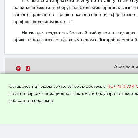
В качестве альтернативы поиску по каталогу, воспольз
наши менеджеры подберут необходимые оригинальные час
вашего транспорта прошел качественно и эффективно.
профессиональном каталоге.
На складе всегда есть большой выбор комплектующих,
привезти под заказ по выгодным ценам с быстрой доставкой 
О компани
Политика о
© 2026 ООО "Феникс"
персональн
Оставаясь на нашем сайте, вы соглашаетесь с
ПОЛИТИКОЙ 
Все права защищены.
Согласием 
языке и версии операционной системы и браузера, а также 
данных
веб-сайта и сервисов.
Оферта опт
Публичная 