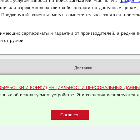
уйтесь услугой запроса на поиск
запчастей Fiat
по VIN (
раздел "
ти или зарекомендовавшие себя аналоги по доступным ценам, 
 Продвинутый клиенты могут самостоятельно заняться поиск
 имеющих сертификаты и гарантии от производителей, а редкие 
и отгрузкой.
и
Доставка
бработки и конфиденциальности
Вакансии
ых данных
Оплата и возвраты
ОБРАБОТКИ И КОНФИДЕНЦИАЛЬНОСТИ ПЕРСОНАЛЬНЫХ ДАННЫ
на обработку персональных
данных об используемом устройстве. Эти сведения используются д
Арендодателям
Написать письмо Руководству
овой купли-продажи
оферта