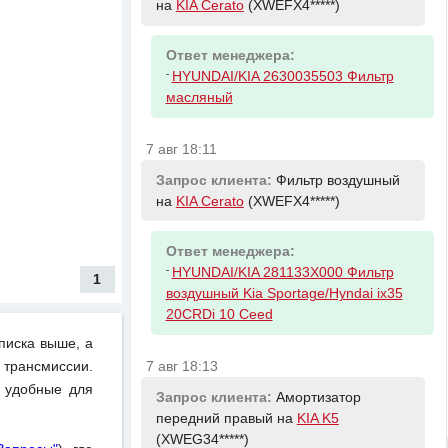
на
KIA Cerato
(XWEFX4*****)
Ответ менеджера:
-
HYUNDAI/KIA 2630035503 Фильтр
масляный
7 авг 18:11
Запрос клиента:
Фильтр воздушный
на
KIA Cerato
(XWEFX4*****)
Ответ менеджера:
-
HYUNDAI/KIA 281133X000 Фильтр
1
воздушный Kia Sportage/Hyndai ix35
20CRDi 10 Ceed
писка выше, а
7 авг 18:13
 трансмиссии.
и удобные для
Запрос клиента:
Амортизатор
передний правый на
KIA K5
(XWEG34*****)