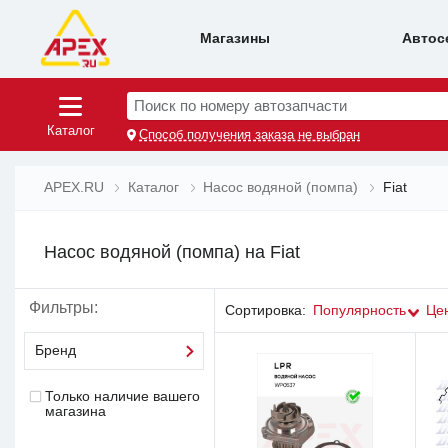
Магазины
Автос
Поиск по номеру автозапчасти
Каталог
Способ получения заказа не выбран
APEX.RU
Каталог
Насос водяной (помпа)
Fiat
Насос водяной (помпа) на Fiat
Фильтры:
Сортировка:
Популярность
Це
Бренд
Только наличие вашего
магазина