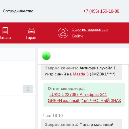
Запрос клиента:
Жидкость ГУР на
+7 (495) 150-18-88
Сотрудничество
ниссан алмера классик 2008 года 1
литр на
Mazda 3
(JMZBK1*****)
Зарегистрироваться
Ответ менеджера:
Войти
Заказы
Гараж
-
NISSAN KLF5000001 Жидкость ГУР
Nissan PSF (1л.) ЖБ (красная)
7 авг 18:09
Запрос клиента:
Антифриз лукойл 1
литр синий на
Mazda 3
(JMZBK1*****)
Ответ менеджера:
1
-
LUKOIL 227387 Антифриз G11
GREEN зелёный (1кг) ЧЕСТНЫЙ ЗНАК
7 авг 18:10
Запрос клиента:
Фильтр масляный