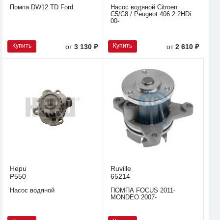
Помпа DW12 TD Ford
Насос водяной Citroen
C5/C8 / Peugeot 406 2.2HDi
00-
Купить
Купить
от
3 130 ₽
от
2 610 ₽
Hepu
Ruville
P550
65214
Насос водяной
ПОМПА FOCUS 2011-
MONDEO 2007-