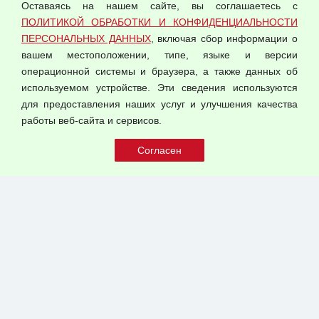
Оставаясь на нашем сайте, вы соглашаетесь с
Согласием на обработку персональных данных
ПОЛИТИКОЙ ОБРАБОТКИ И КОНФИДЕНЦИАЛЬНОСТИ
Оферта оптовой купли-продажи
ПЕРСОНАЛЬНЫХ ДАННЫХ
, включая сбор информации о
Публичная оферта
вашем местоположении, типе, языке и версии
операционной системы и браузера, а также данных об
используемом устройстве. Эти сведения используются
для предоставления наших услуг и улучшения качества
© 2026 ООО "Феникс"
работы веб-сайта и сервисов.
Все права защищены.