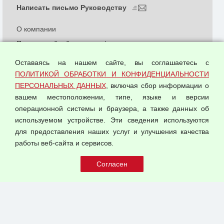
Написать письмо Руководству
О компании
Политика обработки и конфиденциальности
персональных данных
Оставаясь на нашем сайте, вы соглашаетесь с
Согласием на обработку персональных данных
ПОЛИТИКОЙ ОБРАБОТКИ И КОНФИДЕНЦИАЛЬНОСТИ
Оферта оптовой купли-продажи
ПЕРСОНАЛЬНЫХ ДАННЫХ
, включая сбор информации о
Публичная оферта
вашем местоположении, типе, языке и версии
операционной системы и браузера, а также данных об
используемом устройстве. Эти сведения используются
для предоставления наших услуг и улучшения качества
© 2026 ООО "Феникс"
работы веб-сайта и сервисов.
Все права защищены.