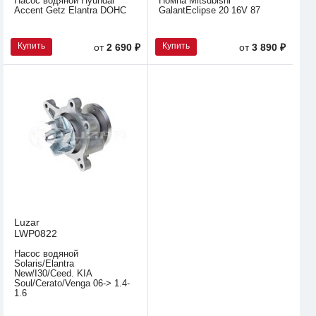
Насос водяной Hyundai
Помпа Mitsubishi
Accent Getz Elantra DOHC
GalantEclipse 20 16V 87
Купить
Купить
от
2 690 ₽
от
3 890 ₽
Luzar
LWP0822
Насос водяной
Solaris/Elantra
New/I30/Ceed. KIA
Soul/Cerato/Venga 06-> 1.4-
1.6