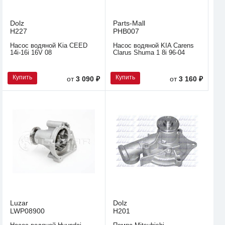
Dolz
Parts-Mall
H227
PHB007
Насос водяной Kia CEED
Насос водяной KIA Carens
14i-16i 16V 08
Clarus Shuma 1 8i 96-04
Купить
Купить
от
3 090 ₽
от
3 160 ₽
Luzar
Dolz
LWP08900
H201