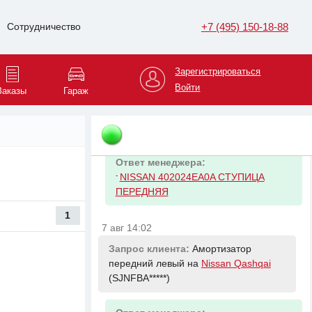
Ответ менеджера:
-
CITROEN/PEUGEOT 1611266780
+7 (495) 150-18-88
Сотрудничество
Подшипник сцепления выжимной PSA
307/308/Berlingo/C3/C4 406
Зарегистрироваться
Войти
7 авг 14:02
Заказы
Гараж
Запрос клиента:
Ступица передняя
на
Nissan Qashqai
(SJNFBA*****)
Ответ менеджера:
-
NISSAN 402024EA0A СТУПИЦА
ПЕРЕДНЯЯ
1
7 авг 14:02
Запрос клиента:
Амортизатор
передний левый на
Nissan Qashqai
(SJNFBA*****)