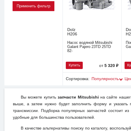
Dolz
Do
H206
H2
Насос водяной Mitsubishi
По
Galant Pajero 23TD 25TD
Ga
82-
Купить
К
от
5 320 ₽
Сортировка:
Популярность
Це
Вы можете купить
запчасти Mitsubishi
на сайте нашег
выше, а затем нужно будет заполнить форму и указать 
трансмиссии. Подборка популярных запчастей состоит из
удобные для большинства пользователей.
В качестве альтернативы поиску по каталогу, воспользу