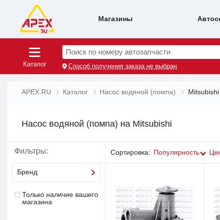
Магазины
Автос
Поиск по номеру автозапчасти
Каталог
Способ получения заказа не выбран
APEX.RU
Каталог
Насос водяной (помпа)
Mitsubishi
Насос водяной (помпа) на Mitsubishi
Фильтры:
Сортировка:
Популярность
Це
Бренд
Только наличие вашего
магазина