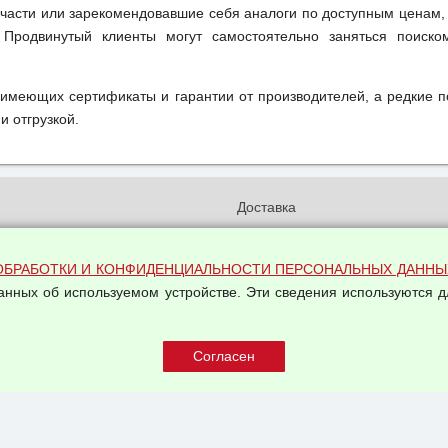
части или зарекомендовавшие себя аналоги по доступным ценам,
 Продвинутый клиенты могут самостоятельно заняться поиск
 имеющих сертификаты и гарантии от производителей, а редкие 
и отгрузкой.
и
Доставка
бработки и конфиденциальности
Вакансии
ых данных
Оплата и возвраты
ОБРАБОТКИ И КОНФИДЕНЦИАЛЬНОСТИ ПЕРСОНАЛЬНЫХ ДАННЫ
на обработку персональных
данных об используемом устройстве. Эти сведения используются д
Арендодателям
Написать письмо Руководству
овой купли-продажи
оферта