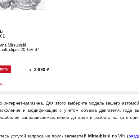
lz
01
мпа Mitsubishi
lantEclipse 20 16V 87
упить
от
3 890 ₽
на
о интернет-магазина. Для этого выберите модель вашего автомоб
поколение и модификацию с учетом объема двигателя, года вы
 наиболее запрашиваемых видов деталей и разбита на категори
йтесь услугой запроса на поиск
запчастей Mitsubishi
по VIN (
разд