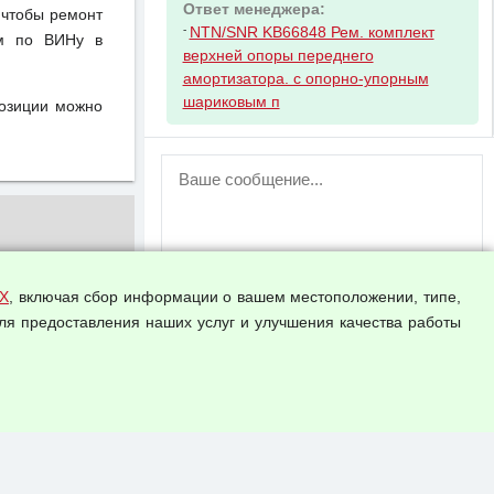
Ответ менеджера:
 чтобы ремонт
-
NTN/SNR KB66848 Рем. комплект
ом по ВИНу в
верхней опоры переднего
амортизатора. с опорно-упорным
шариковым п
позиции можно
ВНИМАНИЕ!
Возможность отправлять сообщения
для незарегистрированных
пользователей временно отключена!
Зарегистрируйтесь или войдите в свой
аккаунт.
Х
, включая сбор информации о вашем местоположении, типе,
ля предоставления наших услуг и улучшения качества работы
Прикрепить