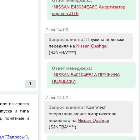
Ответ менеджера:
-
NISSAN E43034EA8C Амортизатор
пер лев J11E
7 авг 14:02
Запрос клиента:
Пружина подвески
передняя на
Nissan Qashqai
(SJNFBA*****)
Ответ менеджера:
-
NISSAN 540104EB1A ПРУЖИНА
ПОДВЕСКИ
1
7 авг 14:02
иля из списка
Запрос клиента:
Комплект
пуска и типа
опора+подшипник амортизатора
и, понятные и
переднего на
Nissan Qashqai
(SJNFBA*****)
ел "Запросы"
),