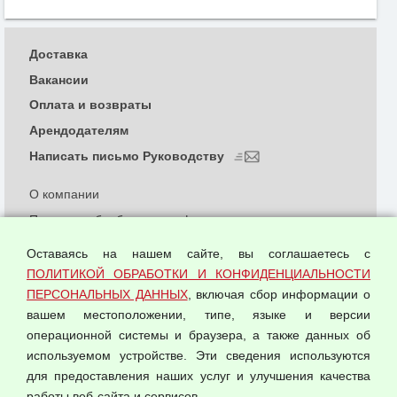
Доставка
Вакансии
Оплата и возвраты
Арендодателям
Написать письмо Руководству
О компании
Политика обработки и конфиденциальности
персональных данных
Оставаясь на нашем сайте, вы соглашаетесь с
Согласием на обработку персональных данных
ПОЛИТИКОЙ ОБРАБОТКИ И КОНФИДЕНЦИАЛЬНОСТИ
Оферта оптовой купли-продажи
ПЕРСОНАЛЬНЫХ ДАННЫХ
, включая сбор информации о
Публичная оферта
вашем местоположении, типе, языке и версии
операционной системы и браузера, а также данных об
используемом устройстве. Эти сведения используются
для предоставления наших услуг и улучшения качества
© 2026 ООО "Феникс"
работы веб-сайта и сервисов.