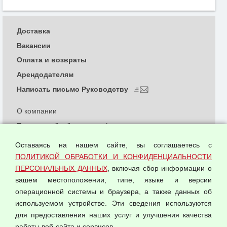
Доставка
Вакансии
Оплата и возвраты
Арендодателям
Написать письмо Руководству
О компании
Политика обработки и конфиденциальности
персональных данных
Оставаясь на нашем сайте, вы соглашаетесь с
Согласием на обработку персональных данных
ПОЛИТИКОЙ ОБРАБОТКИ И КОНФИДЕНЦИАЛЬНОСТИ
Оферта оптовой купли-продажи
ПЕРСОНАЛЬНЫХ ДАННЫХ
, включая сбор информации о
Публичная оферта
вашем местоположении, типе, языке и версии
операционной системы и браузера, а также данных об
используемом устройстве. Эти сведения используются
для предоставления наших услуг и улучшения качества
© 2026 ООО "Феникс"
работы веб-сайта и сервисов.