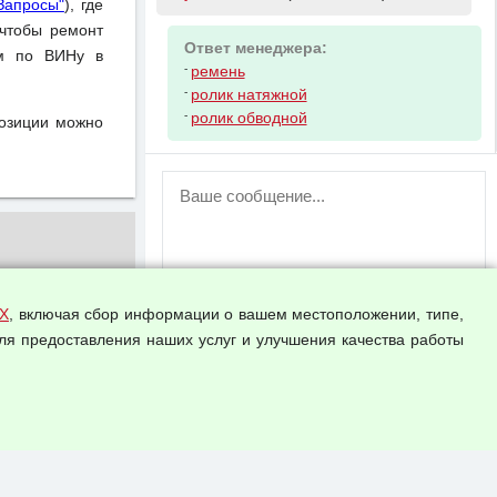
Запросы"
), где
чтобы ремонт
Ответ менеджера:
ом по ВИНу в
-
ремень
-
ролик натяжной
-
ролик обводной
позиции можно
ВНИМАНИЕ!
Возможность отправлять сообщения
для незарегистрированных
пользователей временно отключена!
Зарегистрируйтесь или войдите в свой
аккаунт.
Х
, включая сбор информации о вашем местоположении, типе,
ля предоставления наших услуг и улучшения качества работы
Прикрепить