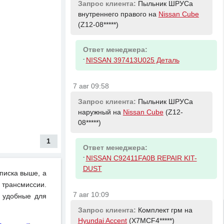
Запрос клиента:
Пыльник ШРУСа
внутреннего правого на
Nissan Cube
(Z12-08*****)
Ответ менеджера:
-
NISSAN 397413U025 Деталь
7 авг 09:58
Запрос клиента:
Пыльник ШРУСа
наружный на
Nissan Cube
(Z12-
08*****)
1
Ответ менеджера:
-
NISSAN C92411FA0B REPAIR KIT-
DUST
писка выше, а
 трансмиссии.
7 авг 10:09
и удобные для
Запрос клиента:
Комплект грм на
Hyundai Accent
(X7MCF4*****)