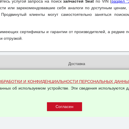
уйтесь услугой запроса на поиск
запчастей Seat
по VIN (
раздел "
ти или зарекомендовавшие себя аналоги по доступным ценам, 
 Продвинутый клиенты могут самостоятельно заняться поиск
 имеющих сертификаты и гарантии от производителей, а редкие 
и отгрузкой.
и
Доставка
бработки и конфиденциальности
Вакансии
ых данных
Оплата и возвраты
ОБРАБОТКИ И КОНФИДЕНЦИАЛЬНОСТИ ПЕРСОНАЛЬНЫХ ДАННЫ
на обработку персональных
данных об используемом устройстве. Эти сведения используются д
Арендодателям
Написать письмо Руководству
овой купли-продажи
оферта