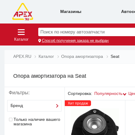
Магазины
Автос
Поиск по номеру автозапчасти
Каталог
Способ получения заказа не выбран
APEX.RU
Каталог
Опора амортизатора
Seat
Опора амортизатора на Seat
Фильтры:
Сортировка:
Популярность
Це
Хит продаж
Бренд
Только наличие вашего
магазина