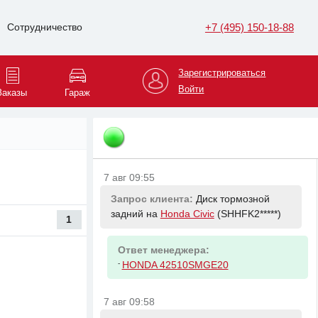
Ответ менеджера:
-
GENERAL MOTORS 95476164
+7 (495) 150-18-88
Сотрудничество
7 авг 09:55
Зарегистрироваться
Запрос клиента:
Колодки тормозные
Войти
задние на
Honda Civic
(SHHFK2*****)
Заказы
Гараж
Ответ менеджера:
-
HONDA 43022SMGE01
7 авг 09:55
Запрос клиента:
Диск тормозной
задний на
Honda Civic
(SHHFK2*****)
1
Ответ менеджера:
-
HONDA 42510SMGE20
7 авг 09:58