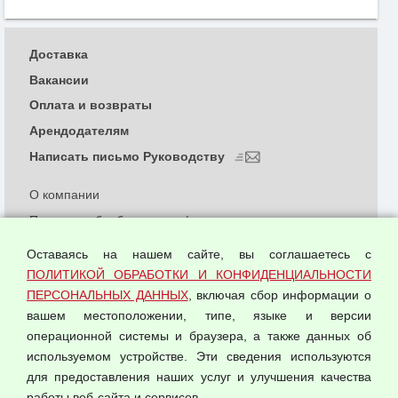
Доставка
Вакансии
Оплата и возвраты
Арендодателям
Написать письмо Руководству
О компании
Политика обработки и конфиденциальности
персональных данных
Оставаясь на нашем сайте, вы соглашаетесь с
Согласием на обработку персональных данных
ПОЛИТИКОЙ ОБРАБОТКИ И КОНФИДЕНЦИАЛЬНОСТИ
Оферта оптовой купли-продажи
ПЕРСОНАЛЬНЫХ ДАННЫХ
, включая сбор информации о
Публичная оферта
вашем местоположении, типе, языке и версии
операционной системы и браузера, а также данных об
используемом устройстве. Эти сведения используются
для предоставления наших услуг и улучшения качества
© 2026 ООО "Феникс"
работы веб-сайта и сервисов.