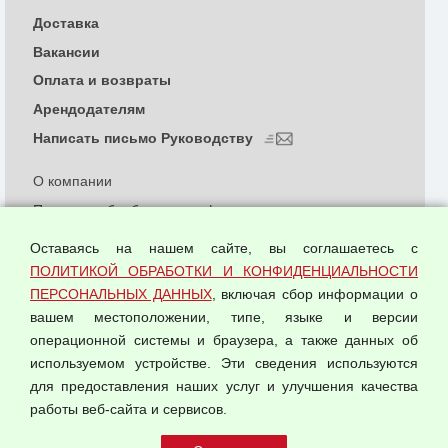
Доставка
Вакансии
Оплата и возвраты
Арендодателям
Написать письмо Руководству
О компании
Политика обработки и конфиденциальности
персональных данных
Оставаясь на нашем сайте, вы соглашаетесь с
Согласием на обработку персональных данных
ПОЛИТИКОЙ ОБРАБОТКИ И КОНФИДЕНЦИАЛЬНОСТИ
Оферта оптовой купли-продажи
ПЕРСОНАЛЬНЫХ ДАННЫХ
, включая сбор информации о
Публичная оферта
вашем местоположении, типе, языке и версии
операционной системы и браузера, а также данных об
используемом устройстве. Эти сведения используются
для предоставления наших услуг и улучшения качества
© 2026 ООО "Феникс"
работы веб-сайта и сервисов.
Все права защищены.