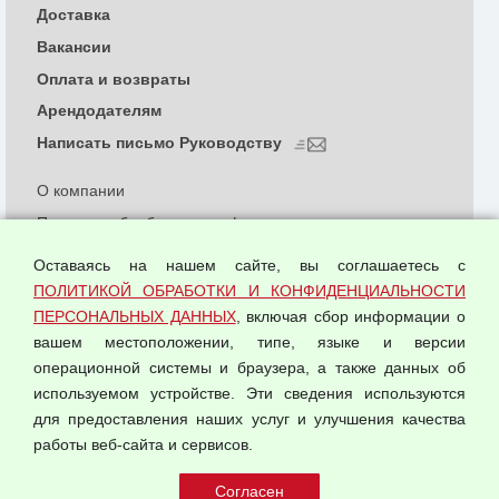
Доставка
Вакансии
Оплата и возвраты
Арендодателям
Написать письмо Руководству
О компании
Политика обработки и конфиденциальности
персональных данных
Оставаясь на нашем сайте, вы соглашаетесь с
Согласием на обработку персональных данных
ПОЛИТИКОЙ ОБРАБОТКИ И КОНФИДЕНЦИАЛЬНОСТИ
Оферта оптовой купли-продажи
ПЕРСОНАЛЬНЫХ ДАННЫХ
, включая сбор информации о
Публичная оферта
вашем местоположении, типе, языке и версии
операционной системы и браузера, а также данных об
используемом устройстве. Эти сведения используются
для предоставления наших услуг и улучшения качества
© 2026 ООО "Феникс"
работы веб-сайта и сервисов.
Все права защищены.