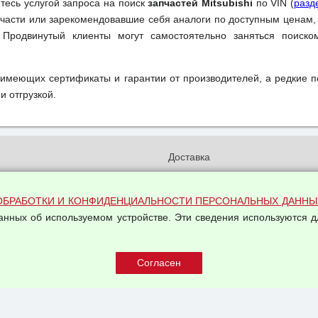
йтесь услугой запроса на поиск
запчастей Mitsubishi
по VIN (
разд
части или зарекомендовавшие себя аналоги по доступным ценам,
 Продвинутый клиенты могут самостоятельно заняться поиск
 имеющих сертификаты и гарантии от производителей, а редкие 
и отгрузкой.
и
Доставка
бработки и конфиденциальности
Вакансии
ых данных
Оплата и возвраты
ОБРАБОТКИ И КОНФИДЕНЦИАЛЬНОСТИ ПЕРСОНАЛЬНЫХ ДАННЫ
на обработку персональных
данных об используемом устройстве. Эти сведения используются д
Арендодателям
Написать письмо Руководству
овой купли-продажи
оферта