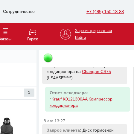
8 авг 13:15
+7 (495) 150-18-88
Сотрудничество
Запрос клиента:
Антифриз на
Skoda Octavia
(XW8BK6*****)
Зарегистрироваться
Ответ менеджера:
Войти
Заказы
Гараж
-
VAG G012A8GM1 Антифриз (1 5L)
8 авг 13:17
Запрос клиента:
Компрессор
кондиционера на
Changan CS75
(LS4ASE*****)
1
Ответ менеджера:
-
Krauf K0121300AA Компрессор
кондиционера
8 авг 13:27
Запрос клиента:
Диск тормозной