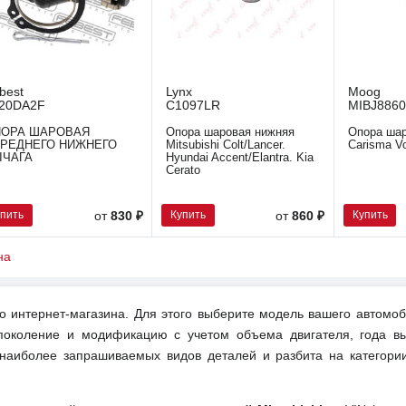
best
Lynx
Moog
20DA2F
C1097LR
MIBJ8860
ПОРА ШАРОВАЯ
Опора шаровая нижняя
Опора шар
РЕДНЕГО НИЖНЕГО
Mitsubishi Colt/Lancer.
Carisma V
ЫЧАГА
Hyundai Accent/Elantra. Kia
Cerato
упить
Купить
Купить
от
830 ₽
от
860 ₽
на
о интернет-магазина. Для этого выберите модель вашего автомоб
поколение и модификацию с учетом объема двигателя, года вы
 наиболее запрашиваемых видов деталей и разбита на категори