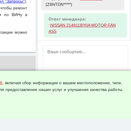
ел "Запросы"
),
(Z8NTDN*****)
 чтобы ремонт
ом по ВИНу в
Ответ менеджера:
-
NISSAN 214811BY0A MOTOR FAN
ASS
позиции можно
ВНИМАНИЕ!
Возможность отправлять сообщения
для незарегистрированных
пользователей временно отключена!
Зарегистрируйтесь или войдите в свой
аккаунт.
Х
, включая сбор информации о вашем местоположении, типе,
ля предоставления наших услуг и улучшения качества работы
Прикрепить