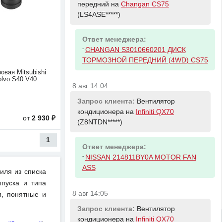
передний на
Changan CS75
(LS4ASE*****)
Ответ менеджера:
-
CHANGAN S3010660201 ДИСК
ТОРМОЗНОЙ ПЕРЕДНИЙ (4WD) CS75
овая Mitsubishi
olvo S40.V40
8 авг 14:04
Запрос клиента:
Вентилятор
кондиционера на
Infiniti QX70
от
2 930 ₽
(Z8NTDN*****)
1
Ответ менеджера:
-
NISSAN 214811BY0A MOTOR FAN
ASS
иля из списка
пуска и типа
8 авг 14:05
и, понятные и
Запрос клиента:
Вентилятор
кондиционера на
Infiniti QX70