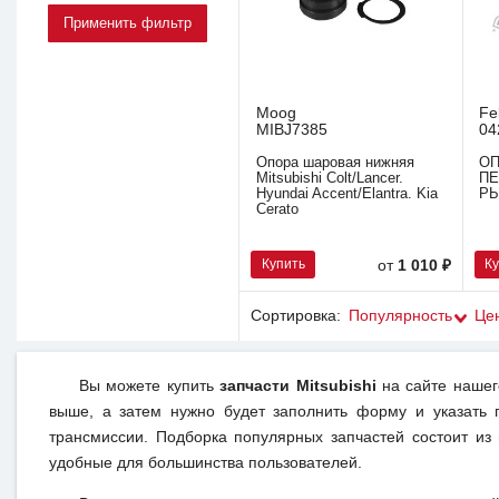
Moog
Fe
MIBJ7385
04
Опора шаровая нижняя
О
Mitsubishi Colt/Lancer.
ПЕ
Hyundai Accent/Elantra. Kia
Р
Cerato
Купить
К
от
1 010 ₽
Сортировка:
Популярность
Це
Вы можете купить
запчасти Mitsubishi
на сайте нашег
выше, а затем нужно будет заполнить форму и указать 
трансмиссии. Подборка популярных запчастей состоит из
удобные для большинства пользователей.