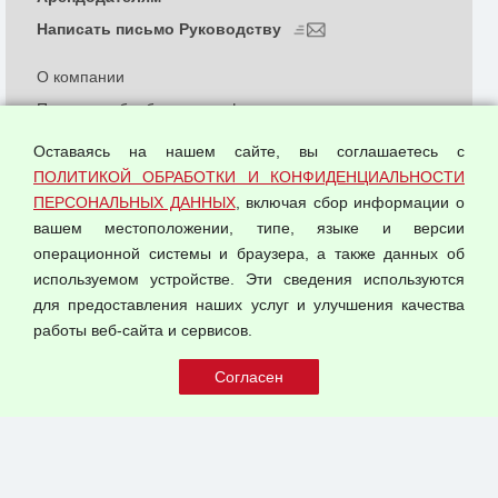
Написать письмо Руководству
О компании
Политика обработки и конфиденциальности
персональных данных
Оставаясь на нашем сайте, вы соглашаетесь с
Согласием на обработку персональных данных
ПОЛИТИКОЙ ОБРАБОТКИ И КОНФИДЕНЦИАЛЬНОСТИ
Оферта оптовой купли-продажи
ПЕРСОНАЛЬНЫХ ДАННЫХ
, включая сбор информации о
Публичная оферта
вашем местоположении, типе, языке и версии
операционной системы и браузера, а также данных об
используемом устройстве. Эти сведения используются
для предоставления наших услуг и улучшения качества
© 2026 ООО "Феникс"
работы веб-сайта и сервисов.
Все права защищены.