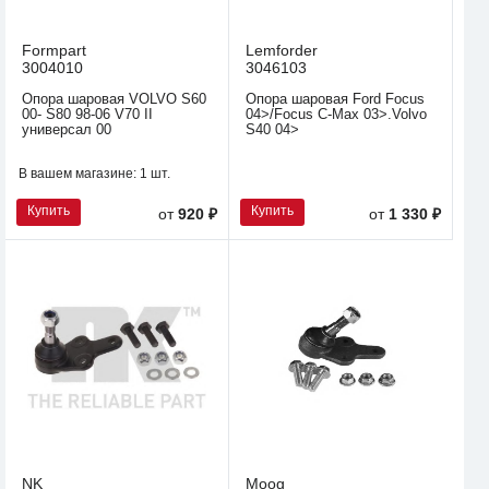
Formpart
Lemforder
3004010
3046103
Опора шаровая VOLVO S60
Опора шаровая Ford Focus
00- S80 98-06 V70 II
04>/Focus C-Max 03>.Volvo
универсал 00
S40 04>
В вашем магазине:
1 шт.
Купить
Купить
от
920 ₽
от
1 330 ₽
NK
Moog